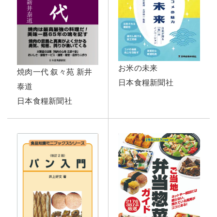
お米の未来
焼肉一代 叙々苑 新井
日本食糧新聞社
泰道
日本食糧新聞社