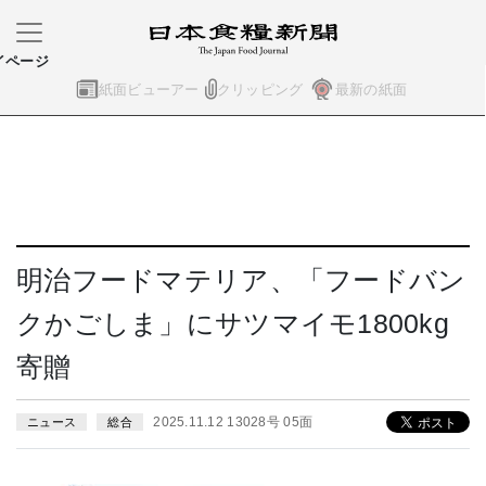
イページ
紙面ビューアー
クリッピング
最新の紙面
明治フードマテリア、「フードバン
クかごしま」にサツマイモ1800kg
寄贈
2025.11.12 13028号 05面
ニュース
総合