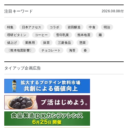
注目キーワード
2026.08.08付
特集
日本アクセス
コラボ
岩田醸造
中食
明治
理研ビタミン
コーヒー
雪印乳業
熊本地震
麺
値上げ
業務用
抹茶
三菱食品
惣菜
〔熊本地震影響〕
チョコレート
海苔
春
タイアップ企画広告