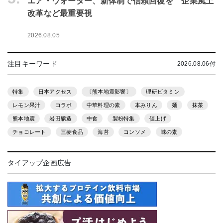
エア・ウォーター、新体制で信頼回復を 企業風土
改革など最重要視
2026.08.05
注目キーワード
2026.08.06付
特集
日本アクセス
〔熊本地震影響〕
理研ビタミン
レモン果汁
コラボ
中華料理の素
本みりん
麺
抹茶
熊本地震
岩田醸造
中食
製粉特集
値上げ
チョコレート
三菱食品
海苔
コンソメ
味の素
タイアップ企画広告