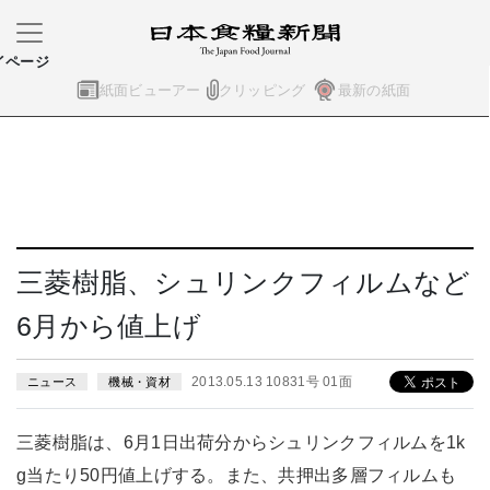
イページ
紙面ビューアー
クリッピング
最新の紙面
三菱樹脂、シュリンクフィルムなど
6月から値上げ
2013.05.13 10831号 01面
ニュース
機械・資材
三菱樹脂は、6月1日出荷分からシュリンクフィルムを1k
g当たり50円値上げする。また、共押出多層フィルムも