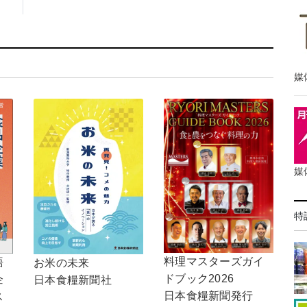
媒
媒
特
料理マスターズガイ
語
お米の未来
ドブック2026
企
日本食糧新聞社
日本食糧新聞発行
ス