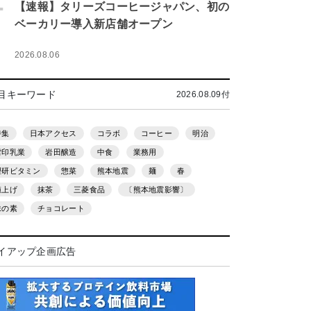
.
【速報】タリーズコーヒージャパン、初の
ベーカリー導入新店舗オープン
2026.08.06
目キーワード
2026.08.09付
特集
日本アクセス
コラボ
コーヒー
明治
雪印乳業
岩田醸造
中食
業務用
理研ビタミン
惣菜
熊本地震
麺
春
値上げ
抹茶
三菱食品
〔熊本地震影響〕
味の素
チョコレート
イアップ企画広告