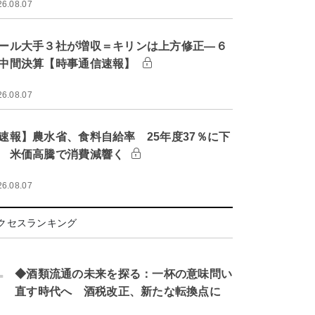
26.08.07
ール大手３社が増収＝キリンは上方修正―６
中間決算【時事通信速報】
26.08.07
速報】農水省、食料自給率 25年度37％に下
 米価高騰で消費減響く
26.08.07
クセスランキング
.
◆酒類流通の未来を探る：一杯の意味問い
直す時代へ 酒税改正、新たな転換点に