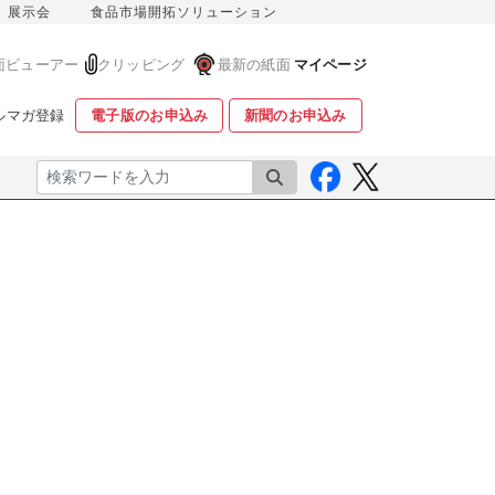
展示会
食品市場開拓ソリューション
面ビューアー
クリッピング
最新の紙面
マイページ
ルマガ登録
電子版のお申込み
新聞のお申込み
検索