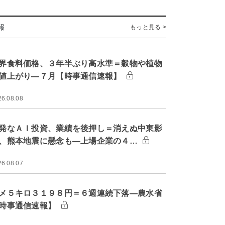
報
もっと見る >
界食料価格、３年半ぶり高水準＝穀物や植物
値上がり―７月【時事通信速報】
26.08.08
発なＡＩ投資、業績を後押し＝消えぬ中東影
、熊本地震に懸念も―上場企業の４…
26.08.07
メ５キロ３１９８円＝６週連続下落―農水省
時事通信速報】