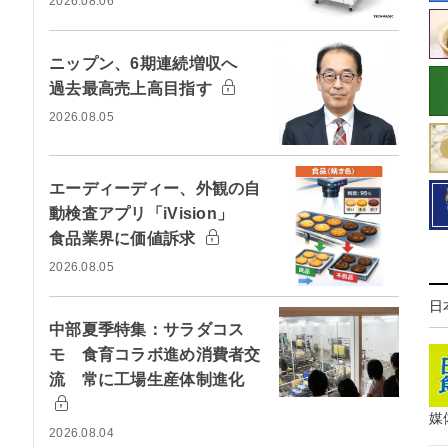
2026.08.06
ニップン、6期連続増収へ
過去最高売上高目指す
2026.08.05
エーディーディー、外観の自
動検査アプリ「iVision」
食品業界に価値訴求
2026.08.05
日
中部夏季特集：サラダコス
モ 食育コラボ進め消費者交
流 常に工場生産体制進化
媒
2026.08.04