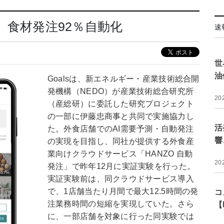
験 食材発注92％自動化
速
世
油
Goalsは、新エネルギー・産業技術総合開
発機構（NEDO）が産業技術総合研究所
20
（産総研）に委託した研究プロジェクト
の一部に伊藤忠商事と共同で実施協力し
活
た。外食店舗でのAI需要予測・自動発注
響
の実現を目指し、同社が提供する外食産
業向けクラウドサービス「HANZO 自動
20
発注」で昨年12月に実証実験を行った。
実証実験前は、同クラウドサービス導入
で、1店舗当たり月間で最大12.5時間の発
コ
注業務時間の短縮を実現していた。さら
【
に、一部店舗を対象に行った同実験では