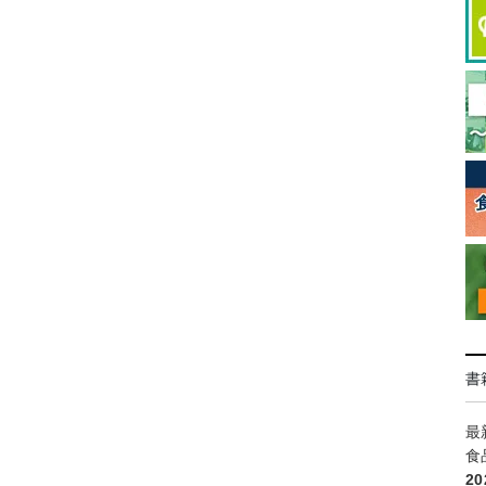
書
最
食
2