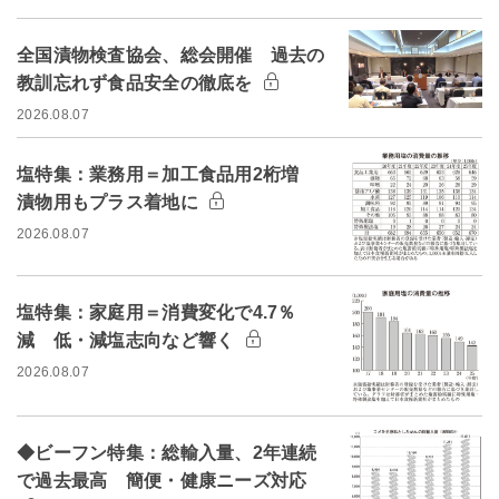
全国漬物検査協会、総会開催 過去の
教訓忘れず食品安全の徹底を
2026.08.07
塩特集：業務用＝加工食品用2桁増
漬物用もプラス着地に
2026.08.07
塩特集：家庭用＝消費変化で4.7％
減 低・減塩志向など響く
2026.08.07
◆ビーフン特集：総輸入量、2年連続
で過去最高 簡便・健康ニーズ対応