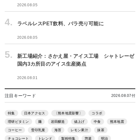
2026.08.05
4.
ラベルレスPET飲料、バラ売り可能に
2026.08.05
5.
新工場紹介：さかえ屋・アイス工場 シャトレーゼ
国内3カ所目のアイス生産拠点
2026.08.01
注目キーワード
2026.08.07付
特集
日本アクセス
〔熊本地震影響〕
コラボ
理研ビタミン
麺
岩田醸造
値上げ
中食
熊本地震
コーヒー
雪印乳業
海苔
レモン果汁
抹茶
チョコレート
トレンド
製粉特集
惣菜
明治