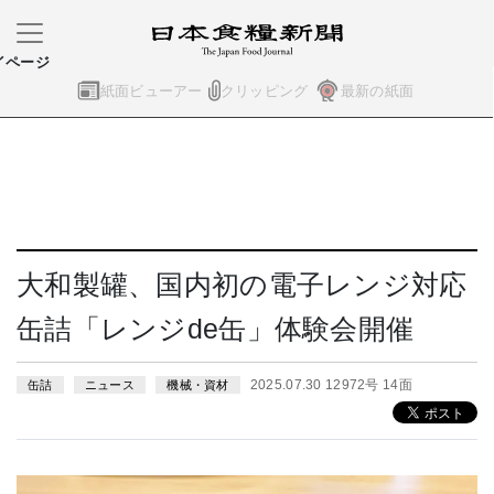
イページ
紙面ビューアー
クリッピング
最新の紙面
大和製罐、国内初の電子レンジ対応
缶詰「レンジde缶」体験会開催
2025.07.30 12972号 14面
缶詰
ニュース
機械・資材