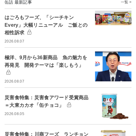
缶詰 最新記事
一覧 >
はごろもフーズ、「シーチキン
Every」大幅リニューアル ご飯との
相性訴求
2026.08.07
極洋、9月から36新商品 魚の魅力を
再発見 開発テーマは「楽しもう」
2026.08.07
災害食特集：災害食アワード受賞商品
＝大東カカオ「缶チョコ」
2026.08.05
災害食特集：川商フーズ ランチョン