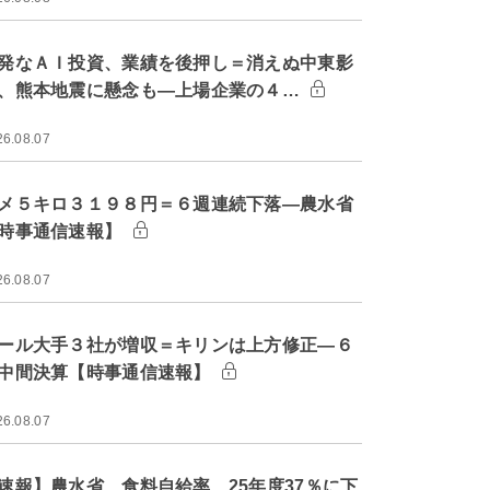
発なＡＩ投資、業績を後押し＝消えぬ中東影
、熊本地震に懸念も―上場企業の４…
26.08.07
メ５キロ３１９８円＝６週連続下落―農水省
時事通信速報】
26.08.07
ール大手３社が増収＝キリンは上方修正―６
中間決算【時事通信速報】
26.08.07
速報】農水省、食料自給率 25年度37％に下