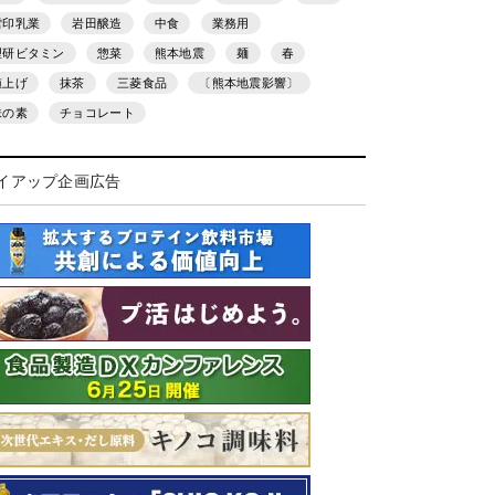
雪印乳業
岩田醸造
中食
業務用
理研ビタミン
惣菜
熊本地震
麺
春
値上げ
抹茶
三菱食品
〔熊本地震影響〕
味の素
チョコレート
イアップ企画広告