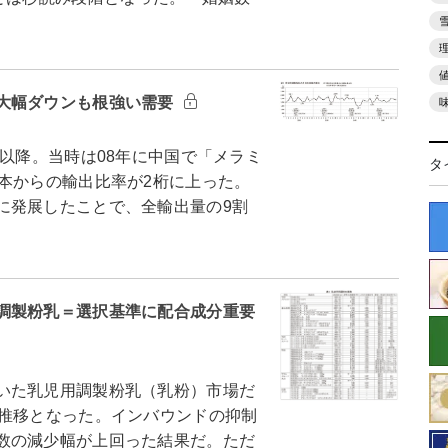
大幅ダウンも根強い需要
以降。当時は08年に中国で「メラミ
タ
本からの輸出比率が2桁に上った。
に発展したことで、全輸出量の9割
調製粉乳＝選択基準に配合成分重要
いた乳児用調製粉乳（乳粉）市場だ
ス推移となった。インバウンドの抑制
数の減少幅が上回った結果だ。ただ