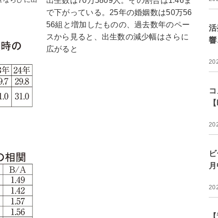
出生数は70万5809人。その割合は1.46ま
で下がっている。25年の婚姻数は50万56
56組と増加したものの、過去数年のペー
活
スから見ると、出生数の減少幅はさらに
響
広がると
20
コ
【
20
ビ
月
20
【