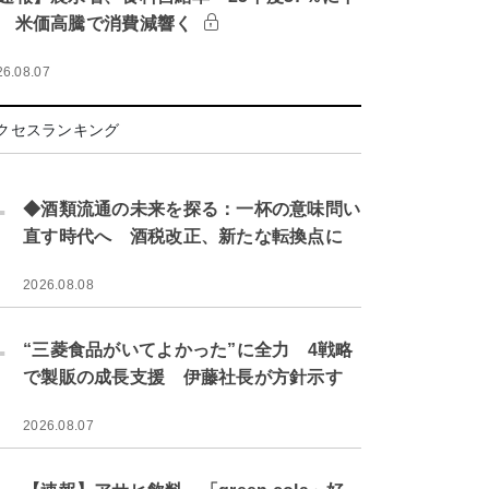
 米価高騰で消費減響く
26.08.07
クセスランキング
.
◆酒類流通の未来を探る：一杯の意味問い
直す時代へ 酒税改正、新たな転換点に
2026.08.08
.
“三菱食品がいてよかった”に全力 4戦略
で製販の成長支援 伊藤社長が方針示す
2026.08.07
.