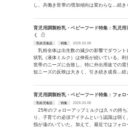
し、共働き世帯の増加傾向は変わらな…続き
育児用調製粉乳・ベビーフード特集：乳児用
く
2026.03.06
乳幼児食品
特集
乳粉全体は出生数の減少の影響でダウント
状乳（液体ミルク）は伸長が続いている。利
世帯のニーズに合致し、特に外出用途での需
短ニーズの反映は大きく、引き続き成長…続
育児用調製粉乳・ベビーフード特集：フォロ
2026.03.06
乳幼児食品
特集
25年のフォローアップミルクは久々の持ち
り、子育ての必須アイテムという認識は弱く
指が遠のいていた。加えて、最近ではフォロ