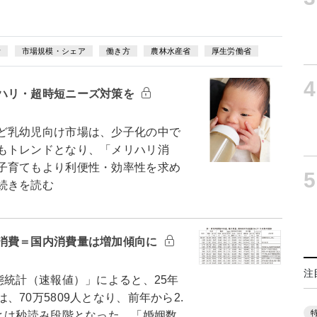
計
市場規模・シェア
働き方
農林水産省
厚生労働省
4
ハリ・超時短ニーズ対策を
ど乳幼児向け市場は、少子化の中で
もトレンドとなり、「メリハリ消
子育てもより利便性・効率性を求め
5
続きを読む
消費＝国内消費量は増加傾向に
注
態統計（速報値）」によると、25年
70万5809人となり、前年から2.
とは秒読み段階となった。「婚姻数