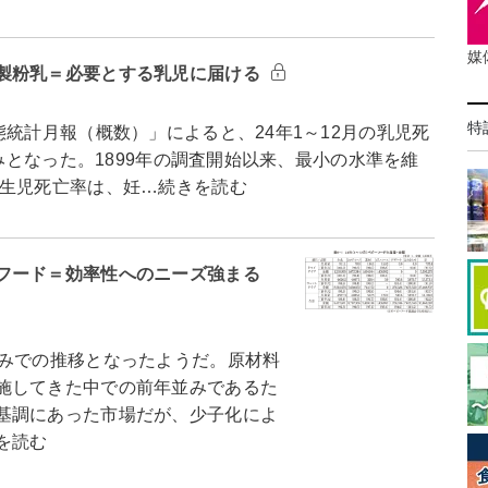
媒
製粉乳＝必要とする乳児に届ける
特
統計月報（概数）」によると、24年1～12月の乳児死
並みとなった。1899年の調査開始以来、最小の水準を維
生児死亡率は、妊…続きを読む
フード＝効率性へのニーズ強まる
みでの推移となったようだ。原材料
施してきた中での前年並みであるた
基調にあった市場だが、少子化によ
を読む