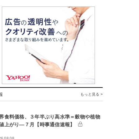
報
もっと見る >
界食料価格、３年半ぶり高水準＝穀物や植物
値上がり―７月【時事通信速報】
26.08.08