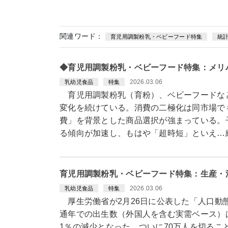
関連ワード：
育児用調製粉乳・ベビーフード特集
統
◆育児用調製粉乳・ベビーフード特集：メリ
2026.03.06
乳幼児食品
特集
育児用調製粉乳（育粉）、ベビーフードな
変化を続けている。消費の二極化は同市場で
費」を背景とした商品選択が強まっている。
る傾向が加速し、もはや「超時短」といえ…
育児用調製粉乳・ベビーフード特集：生産・
2026.03.06
乳幼児食品
特集
厚生労働省が2月26日に公表した「人口動
通年での出生数（外国人を含む実需ベース）は、
1％の減少となった。ついに70万人を切るこ