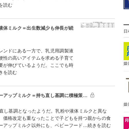
を読む
液体ミルク＝出生数減少も伸長が続
日
レンドにある一方で、乳児用調製液
便性の高いアイテムを求める子育て
媒
要が伸びているようだ。ここでも時
きを読む
ーアップミルク＝持ち直し基調に積極策…
媒
直し基調となったようだ。乳粉や液体ミルクと異な
、価格改定も重なったことで子どもを持つ親からの食
ーアップミルク以外にも、ベビーフード…続きを読む