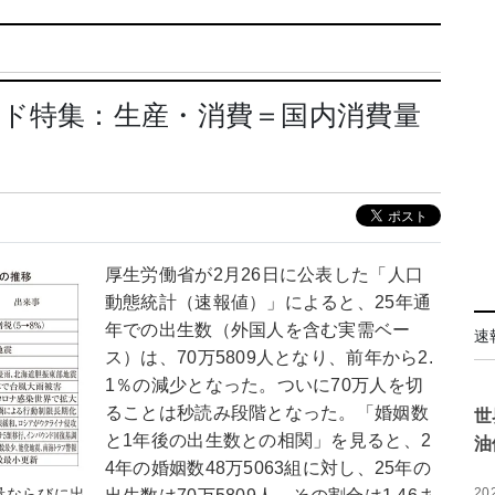
ド特集：生産・消費＝国内消費量
厚生労働省が2月26日に公表した「人口
動態統計（速報値）」によると、25年通
年での出生数（外国人を含む実需ベー
速
ス）は、70万5809人となり、前年から2.
1％の減少となった。ついに70万人を切
ることは秒読み段階となった。「婚姻数
世
と1年後の出生数との相関」を見ると、2
油
4年の婚姻数48万5063組に対し、25年の
20
量ならびに出