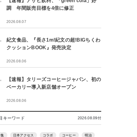
【速報】アサヒ飲料、「green cola」好
調 年間販売目標を4倍に修正
2026.08.07
.
紀文食品、『長さ1m!紀文の超!BIGちくわ
クッションBOOK』発売決定
2026.08.06
.
【速報】タリーズコーヒージャパン、初の
ベーカリー導入新店舗オープン
2026.08.06
目キーワード
2026.08.09付
特集
日本アクセス
コラボ
コーヒー
明治