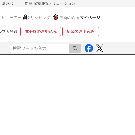
展示会
食品市場開拓ソリューション
面ビューアー
クリッピング
最新の紙面
マイページ
ルマガ登録
電子版のお申込み
新聞のお申込み
検索