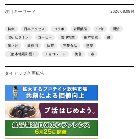
注目キーワード
2026.08.08付
特集
日本アクセス
コラボ
岩田醸造
中食
明治
理研ビタミン
コーヒー
雪印乳業
熊本地震
麺
値上げ
業務用
抹茶
三菱食品
惣菜
〔熊本地震影響〕
チョコレート
海苔
春
タイアップ企画広告