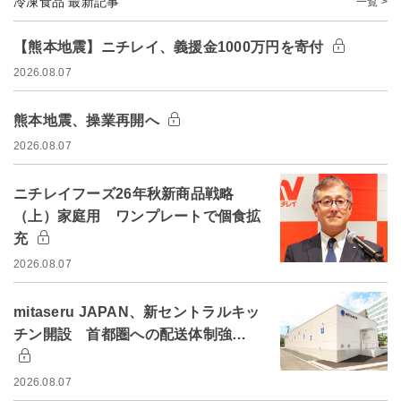
冷凍食品 最新記事
一覧 >
【熊本地震】ニチレイ、義援金1000万円を寄付
2026.08.07
熊本地震、操業再開へ
2026.08.07
ニチレイフーズ26年秋新商品戦略
（上）家庭用 ワンプレートで個食拡
充
2026.08.07
mitaseru JAPAN、新セントラルキッ
チン開設 首都圏への配送体制強…
2026.08.07