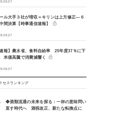
26.08.07
ール大手３社が増収＝キリンは上方修正―６
中間決算【時事通信速報】
26.08.07
速報】農水省、食料自給率 25年度37％に下
 米価高騰で消費減響く
26.08.07
クセスランキング
.
◆酒類流通の未来を探る：一杯の意味問い
直す時代へ 酒税改正、新たな転換点に