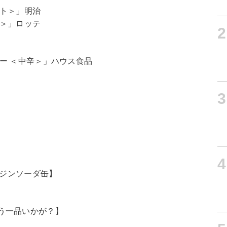
ート＞」明治
ク＞」ロッテ
2
ー ＜中辛＞」ハウス食品
3
4
【ジンソーダ缶】
う一品いかが？】