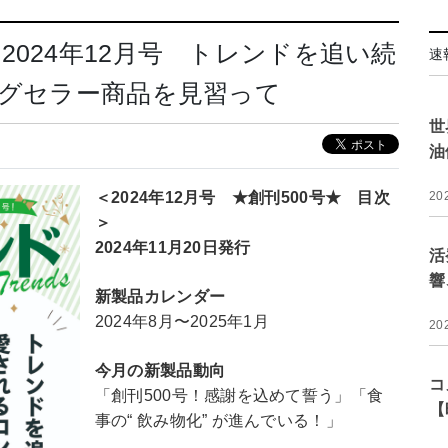
024年12月号 トレンドを追い続
速
ングセラー商品を見習って
世
油
＜2024年12月号 ★創刊500号★ 目次
20
＞
2024年11月20
日発行
活
響
新製品カレンダー
2024年8月〜2025年1月
20
今月の新製品動向
コ
「創刊500号！感謝を込めて誓う」「食
【
事の“ 飲み物化” が進んでいる！」