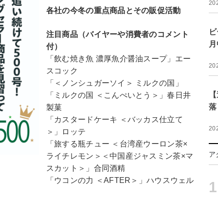
20
各社の今冬の重点商品とその販促活動
ビ
注目商品（バイヤーや消費者のコメント
月
付）
「飲む焼き魚 濃厚魚介醤油スープ」エー
20
スコック
「＜ノンシュガーソイ＞ ミルクの国」
【
「ミルクの国 ＜こんぺいとう＞」春日井
落
製菓
「カスタードケーキ ＜バッカス仕立て
20
＞」ロッテ
「旅する瓶チュー ＜台湾産ウーロン茶×
ア
ライチレモン＞＜中国産ジャスミン茶×マ
スカット＞」合同酒精
「ウコンの力 ＜AFTER＞」ハウスウェル
1