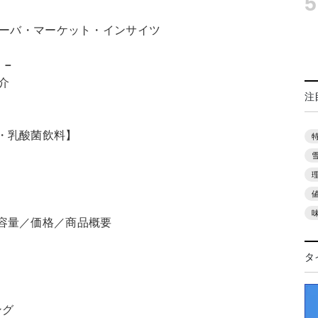
5
ノーバ・マーケット・インサイツ
い
－
介
注
・乳酸菌飲料】
容量／価格／商品概要
タ
ング