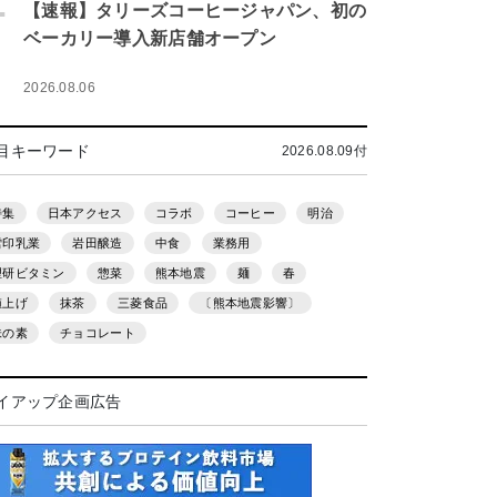
.
【速報】タリーズコーヒージャパン、初の
ベーカリー導入新店舗オープン
2026.08.06
目キーワード
2026.08.09付
特集
日本アクセス
コラボ
コーヒー
明治
雪印乳業
岩田醸造
中食
業務用
理研ビタミン
惣菜
熊本地震
麺
春
値上げ
抹茶
三菱食品
〔熊本地震影響〕
味の素
チョコレート
イアップ企画広告