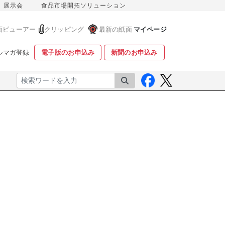
展示会
食品市場開拓ソリューション
面ビューアー
クリッピング
最新の紙面
マイページ
ルマガ登録
電子版のお申込み
新聞のお申込み
検索