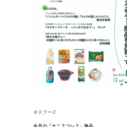
ネスフーズ
今月の「ナニ？コレ？」逸品