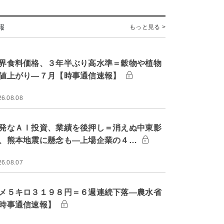
報
もっと見る >
界食料価格、３年半ぶり高水準＝穀物や植物
値上がり―７月【時事通信速報】
26.08.08
発なＡＩ投資、業績を後押し＝消えぬ中東影
、熊本地震に懸念も―上場企業の４…
26.08.07
メ５キロ３１９８円＝６週連続下落―農水省
時事通信速報】