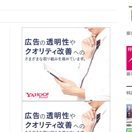
媒
媒
特