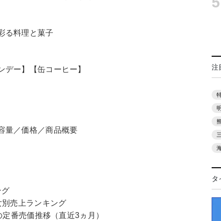
5
－
彩る料理と菓子
注
ンデー】【缶コーヒー】
容量／価格／商品概要
タ
ング
女別売上ランキング
の定番売価推移（直近3ヵ月）