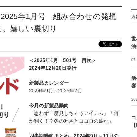
2025年1月号 組み合わせの発想
速
に、嬉しい裏切り
世
油
＜2025年1月 501号 目次＞
07
2024年12月20
日発行
活
新製品カレンダー
響
2024年9月～2025年2月
20
今月の新製品動向
「思わず二度見しちゃうアイテム」「何
コ
か利く！？冬の寒さとココロの疲れ」
【
四半期動向まとめ－2024年9月～11月の