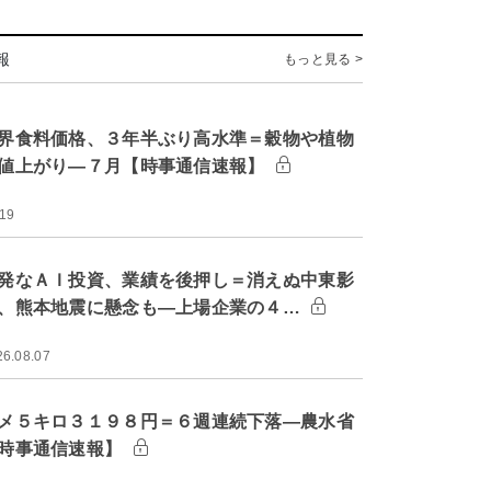
報
もっと見る >
界食料価格、３年半ぶり高水準＝穀物や植物
値上がり―７月【時事通信速報】
:19
発なＡＩ投資、業績を後押し＝消えぬ中東影
、熊本地震に懸念も―上場企業の４…
26.08.07
メ５キロ３１９８円＝６週連続下落―農水省
時事通信速報】