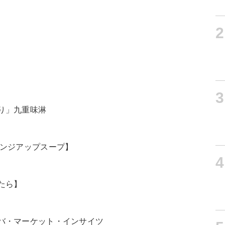
2
3
り」九重味淋
レンジアップスープ】
4
たら】
バ・マーケット・インサイツ