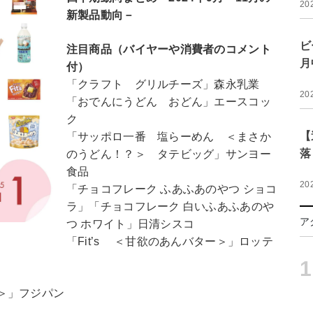
20
新製品動向－
ビ
注目商品（バイヤーや消費者のコメント
月
付）
「クラフト グリルチーズ」森永乳業
20
「おでんにうどん おどん」エースコッ
ク
【
「サッポロ一番 塩らーめん ＜まさか
落
のうどん！？＞ タテビッグ」サンヨー
食品
20
「チョコフレーク ふあふあのやつ ショコ
ラ」「チョコフレーク 白いふあふあのや
ア
つ ホワイト」日清シスコ
「Fit’s ＜甘欲のあんバター＞」ロッテ
1
＞」フジパン