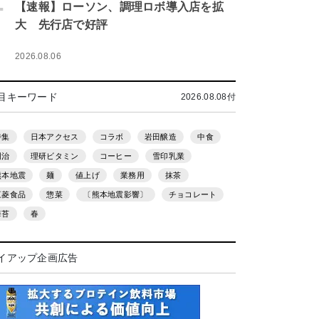
.
【速報】ローソン、調理ロボ導入店を拡
大 先行店で好評
2026.08.06
目キーワード
2026.08.08付
特集
日本アクセス
コラボ
岩田醸造
中食
明治
理研ビタミン
コーヒー
雪印乳業
熊本地震
麺
値上げ
業務用
抹茶
三菱食品
惣菜
〔熊本地震影響〕
チョコレート
海苔
春
イアップ企画広告