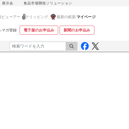
展示会
食品市場開拓ソリューション
面ビューアー
クリッピング
最新の紙面
マイページ
ルマガ登録
電子版のお申込み
新聞のお申込み
検索