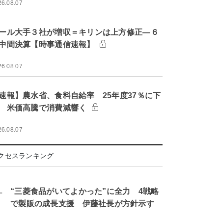
26.08.07
ール大手３社が増収＝キリンは上方修正―６
中間決算【時事通信速報】
26.08.07
速報】農水省、食料自給率 25年度37％に下
 米価高騰で消費減響く
26.08.07
クセスランキング
.
“三菱食品がいてよかった”に全力 4戦略
で製販の成長支援 伊藤社長が方針示す