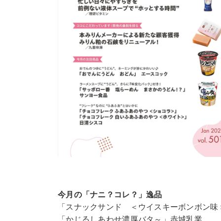
今月の「ナニ？コレ？」逸品
「スナックサンド ＜ウイスキーボンボン味
「かじるしあわせ濃厚バタ～」赤城乳業