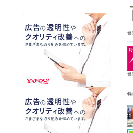
媒
媒
特