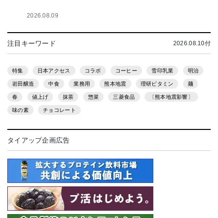
2026.08.09
注目キーワード
2026.08.10付
特集
日本アクセス
コラボ
コーヒー
雪印乳業
明治
岩田醸造
中食
業務用
熊本地震
理研ビタミン
麺
春
値上げ
抹茶
惣菜
三菱食品
〔熊本地震影響〕
味の素
チョコレート
タイアップ企画広告