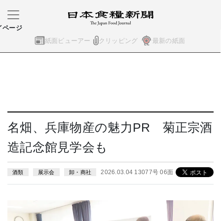
イページ
紙面ビューアー
クリッピング
最新の紙面
名畑、兵庫物産の魅力PR 菊正宗酒
造記念館見学会も
2026.03.04 13077号 06面
酒類
展示会
卸・商社