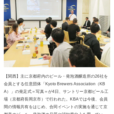
【関西】主に京都府内のビール・発泡酒醸造所の26社を
会員とする任意団体「Kyoto Brewers Association（KB
A）」の発足式＝写真＝が4日、サントリー京都ビール工
場（京都府長岡京市）で行われた。KBAでは今後、会員
間の情報共有をはじめ、合同イベントの実施を通じて京