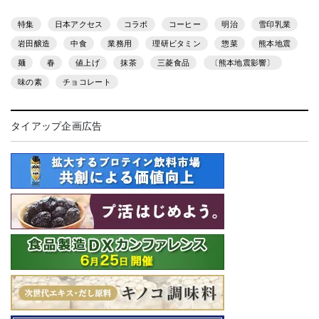
特集
日本アクセス
コラボ
コーヒー
明治
雪印乳業
岩田醸造
中食
業務用
理研ビタミン
惣菜
熊本地震
麺
春
値上げ
抹茶
三菱食品
〔熊本地震影響〕
味の素
チョコレート
タイアップ企画広告