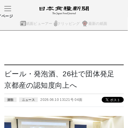
イページ
紙面ビューアー
クリッピング
最新の紙面
ビール・発泡酒、26社で団体発足
京都産の認知度向上へ
2026.06.10 13121号 04面
酒類
ニュース