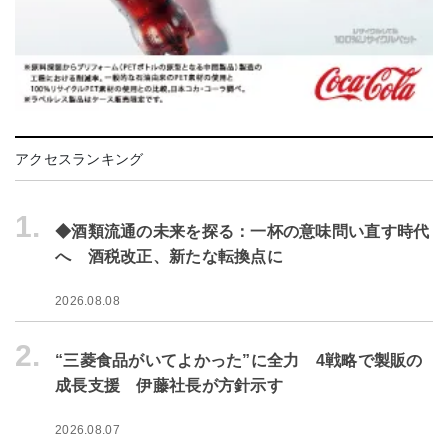
アクセスランキング
1.
◆酒類流通の未来を探る：一杯の意味問い直す時代
へ 酒税改正、新たな転換点に
2026.08.08
2.
“三菱食品がいてよかった”に全力 4戦略で製販の
成長支援 伊藤社長が方針示す
2026.08.07