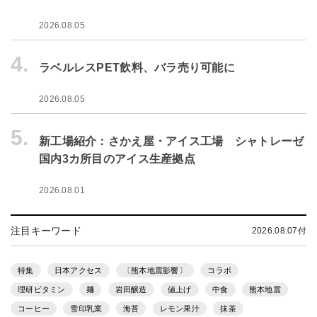
2026.08.05
4.
ラベルレスPET飲料、バラ売り可能に
2026.08.05
5.
新工場紹介：さかえ屋・アイス工場 シャトレーゼ
国内3カ所目のアイス生産拠点
2026.08.01
注目キーワード
2026.08.07付
特集
日本アクセス
〔熊本地震影響〕
コラボ
理研ビタミン
麺
岩田醸造
値上げ
中食
熊本地震
コーヒー
雪印乳業
海苔
レモン果汁
抹茶