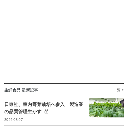
生鮮食品 最新記事
一覧 >
日東社、室内野菜栽培へ参入 製造業
の品質管理生かす
2026.08.07