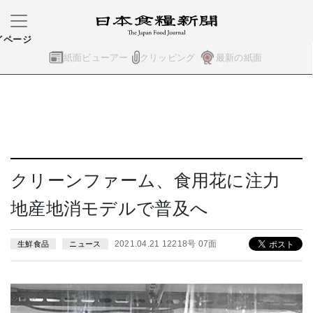
イページ
紙面ビューアー
クリッピング
最新の紙面
クリーンファーム、食用花に注力
地産地消モデルで普及へ
2021.04.21 12218号 07面
生鮮食品
ニュース