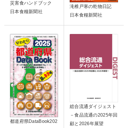
災害食ハンドブック
滝椎戸寒の乾物日記
日本食糧新聞社
日本食糧新聞社
総合流通ダイジェスト
－食品流通の2025年回
都道府県DataBook202
顧と2026年展望