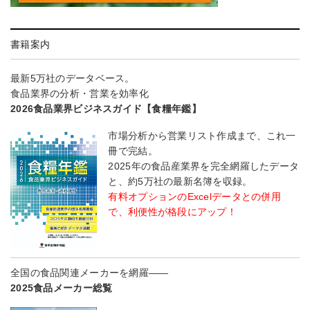
書籍案内
最新5万社のデータベース。
食品業界の分析・営業を効率化
2026食品業界ビジネスガイド【食糧年鑑】
市場分析から営業リスト作成まで、これ一
冊で完結。
2025年の食品産業界を完全網羅したデータ
と、約5万社の最新名簿を収録。
有料オプションのExcelデータとの併用
で、利便性が格段にアップ！
全国の食品関連メーカーを網羅――
2025食品メーカー総覧