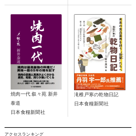
焼肉一代 叙々苑 新井
滝椎戸寒の乾物日記
泰道
日本食糧新聞社
日本食糧新聞社
アクセスランキング