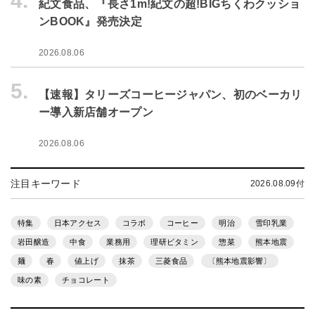
4.
紀文食品、『長さ1m!紀文の超!BIGちくわクッショ
ンBOOK』発売決定
2026.08.06
5.
【速報】タリーズコーヒージャパン、初のベーカリ
ー導入新店舗オープン
2026.08.06
注目キーワード
2026.08.09付
特集
日本アクセス
コラボ
コーヒー
明治
雪印乳業
岩田醸造
中食
業務用
理研ビタミン
惣菜
熊本地震
麺
春
値上げ
抹茶
三菱食品
〔熊本地震影響〕
味の素
チョコレート