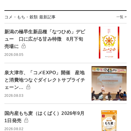
コメ・もち・穀類 最新記事
一覧 >
新潟の極早生新品種「なつひめ」デビ
ュー 口に広がる甘み特徴 8月下旬
売場に
2026.08.05
泉大津市、「コメEXPO」開催 産地
と消費地つなぐダイレクトサプライチ
ェーン…
2026.08.03
国内産もち麦（はくばく）2026年9月
1日発売
2026.08.02