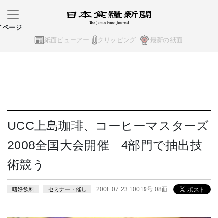
イページ
紙面ビューアー
クリッピング
最新の紙面
UCC上島珈琲、コーヒーマスターズ
2008全国大会開催 4部門で抽出技
術競う
2008.07.23 10019号 08面
嗜好飲料
セミナー・催し