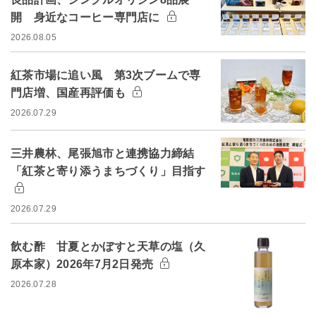
開 身近なコーヒー専門店に
2026.08.05
紅茶市場に追い風 第3次ブームで専
門店増、国産再評価も
2026.07.29
三井農林、尾張旭市と連携協力締結
「紅茶と寄り添うまちづくり」目指す
2026.07.29
飲む酢 甘夏とかぼすと天草の塩（久
原本家）2026年7月2日発売
2026.07.28