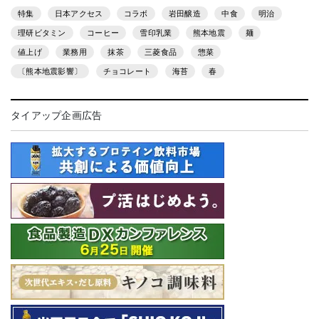
特集
日本アクセス
コラボ
岩田醸造
中食
明治
理研ビタミン
コーヒー
雪印乳業
熊本地震
麺
値上げ
業務用
抹茶
三菱食品
惣菜
〔熊本地震影響〕
チョコレート
海苔
春
タイアップ企画広告