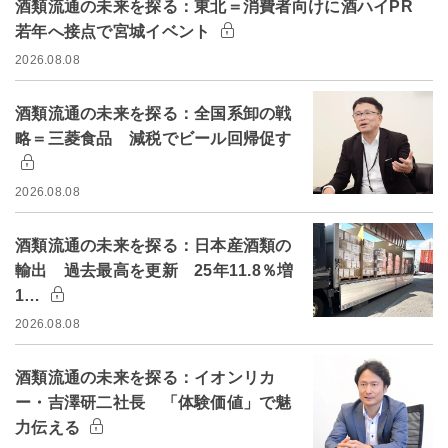
酒類流通の未来を探る：東北＝消費者向けに酒ハイPR
若年へ接点で宮城イベント
2026.08.08
酒類流通の未来を探る：全国系卸の戦
略＝三菱食品 減税でビール回帰促す
2026.08.08
酒類流通の未来を探る：日本産酒類の
輸出 過去最高を更新 25年11.8％増
1…
2026.08.08
酒類流通の未来を探る：イオンリカ
ー・吉澤研二社長 「体験価値」で魅
力伝える