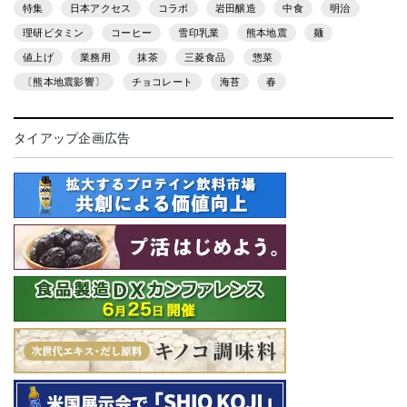
特集
日本アクセス
コラボ
岩田醸造
中食
明治
理研ビタミン
コーヒー
雪印乳業
熊本地震
麺
値上げ
業務用
抹茶
三菱食品
惣菜
〔熊本地震影響〕
チョコレート
海苔
春
タイアップ企画広告