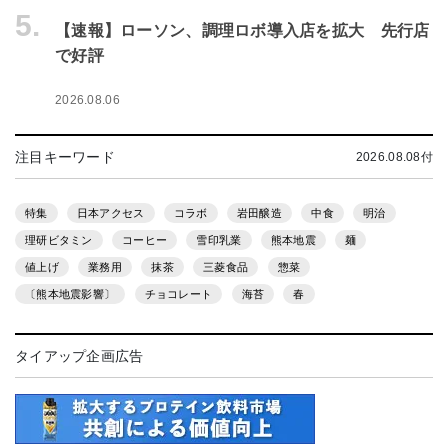
5.
【速報】ローソン、調理ロボ導入店を拡大 先行店
で好評
2026.08.06
注目キーワード
2026.08.08付
特集
日本アクセス
コラボ
岩田醸造
中食
明治
理研ビタミン
コーヒー
雪印乳業
熊本地震
麺
値上げ
業務用
抹茶
三菱食品
惣菜
〔熊本地震影響〕
チョコレート
海苔
春
タイアップ企画広告