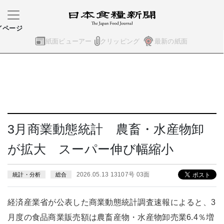
イページ
紙面ビューアー
クリッピング
最新の紙面
3月商業動態統計 農畜・水産物卸
が拡大 スーパー伸び幅縮小
2026.05.13 13107号 03面
統計・分析
総合
経済産業省が公表した商業動態統計調査速報によると、3
月度の食品商業販売額は農畜産物・水産物卸売業6.4％増