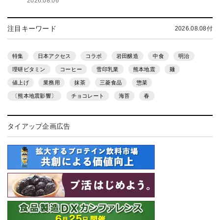
2026.08.06
注目キーワード
2026.08.08付
特集
日本アクセス
コラボ
岩田醸造
中食
明治
理研ビタミン
コーヒー
雪印乳業
熊本地震
麺
値上げ
業務用
抹茶
三菱食品
惣菜
〔熊本地震影響〕
チョコレート
海苔
春
タイアップ企画広告