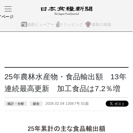
イページ
紙面ビューアー
クリッピング
最新の紙面
25年農林水産物・食品輸出額 13年
連続最高更新 加工食品は7.2％増
2026.02.04 13067号 01面
統計・分析
総合