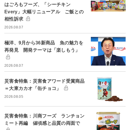
はごろもフーズ、「シーチキン
Every」大幅リニューアル ご飯との
相性訴求
2026.08.07
極洋、9月から36新商品 魚の魅力を
再発見 開発テーマは「楽しもう」
2026.08.07
災害食特集：災害食アワード受賞商品
＝大東カカオ「缶チョコ」
2026.08.05
災害食特集：川商フーズ ランチョン
ミート再編 値頃感と品質の両面で