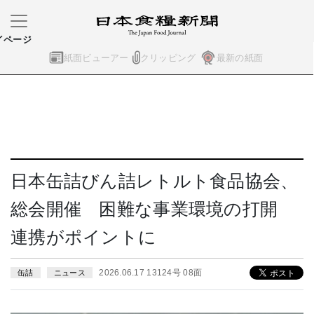
イページ
紙面ビューアー
クリッピング
最新の紙面
日本缶詰びん詰レトルト食品協会、
総会開催 困難な事業環境の打開
連携がポイントに
2026.06.17 13124号 08面
缶詰
ニュース