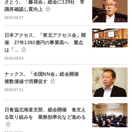
さとう、「藤花会」総会に129社 常
識再確認し質向上
2026.08.07
日本アクセス、「東北アクセス会」開
催 27年1392億円の事業高へ 重点
は「…
2026.08.03
ナックス、「全国NN会」総会開催
複数価値で消費促す
2026.07.31
日食協北海道支部、総会開催 食支え
る取り組みを 業務効率化など進める