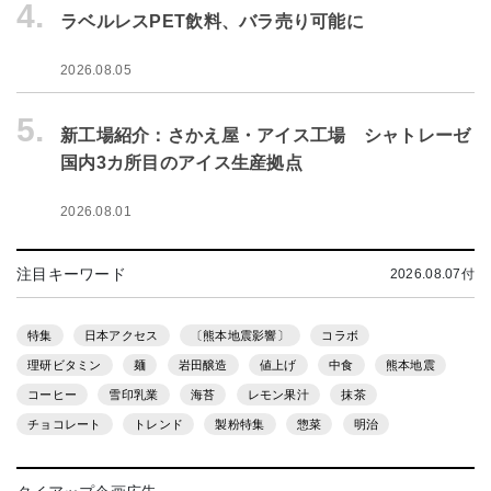
4.
ラベルレスPET飲料、バラ売り可能に
2026.08.05
5.
新工場紹介：さかえ屋・アイス工場 シャトレーゼ
国内3カ所目のアイス生産拠点
2026.08.01
注目キーワード
2026.08.07付
特集
日本アクセス
〔熊本地震影響〕
コラボ
理研ビタミン
麺
岩田醸造
値上げ
中食
熊本地震
コーヒー
雪印乳業
海苔
レモン果汁
抹茶
チョコレート
トレンド
製粉特集
惣菜
明治