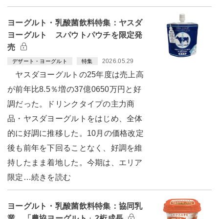
ヨーグルト・乳酸菌飲料特集：ヤスダ
ヨーグルト スパウトパウチを限定発
売
2026.05.29
デザート・ヨーグルト
特集
ヤスダヨーグルトの25年度は売上高
が前年比8.5％増の37億0650万円と好
調だった。ドリンクタイプの主力商
品・ヤスダヨーグルトをはじめ、全体
的に好調に推移した。10月の価格改定
後も前年を下回ることなく、好調を維
持したまま着地した。今期は、エリア
限定…続きを読む
ヨーグルト・乳酸菌飲料特集：協同乳
業 「農協ヨーグルト」2桁成長