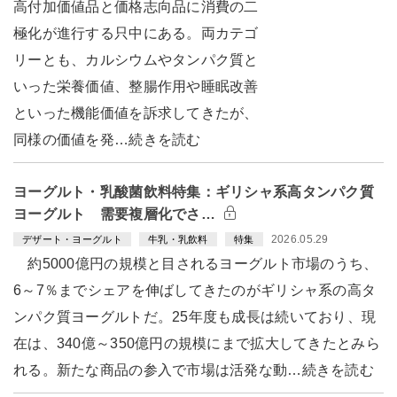
高付加価値品と価格志向品に消費の二
極化が進行する只中にある。両カテゴ
リーとも、カルシウムやタンパク質と
いった栄養価値、整腸作用や睡眠改善
といった機能価値を訴求してきたが、
同様の価値を発…続きを読む
ヨーグルト・乳酸菌飲料特集：ギリシャ系高タンパク質
ヨーグルト 需要複層化でさ…
2026.05.29
デザート・ヨーグルト
牛乳・乳飲料
特集
約5000億円の規模と目されるヨーグルト市場のうち、
6～7％までシェアを伸ばしてきたのがギリシャ系の高タ
ンパク質ヨーグルトだ。25年度も成長は続いており、現
在は、340億～350億円の規模にまで拡大してきたとみら
れる。新たな商品の参入で市場は活発な動…続きを読む