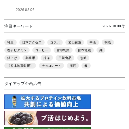
2026.08.06
注目キーワード
2026.08.08付
特集
日本アクセス
コラボ
岩田醸造
中食
明治
理研ビタミン
コーヒー
雪印乳業
熊本地震
麺
値上げ
業務用
抹茶
三菱食品
惣菜
〔熊本地震影響〕
チョコレート
海苔
春
タイアップ企画広告