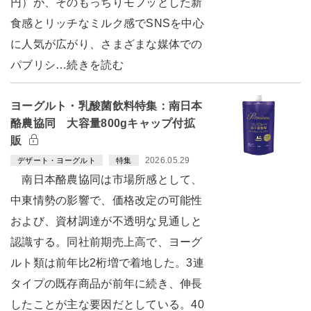
円）が、そのもっちりモフッとした新
食感とリッチなミルク感でSNSを中心
に人気が広がり、さまざまな媒体での
パブリシ…続きを読む
ヨーグルト・乳酸菌飲料特集：南日本
酪農協同 大容量800gキャップ付拡
販
2026.05.29
デザート・ヨーグルト
特集
南日本酪農協同は市場所感として、
中東情勢の影響で、価格改定の可能性
および、資材調達が不透明な見通しと
認識する。同社前期売上高で、ヨーグ
ルト類は前年比2桁増で着地した。3連
タイプの既存商品が前年に続き、伸長
したことが主な要因だとしている。40