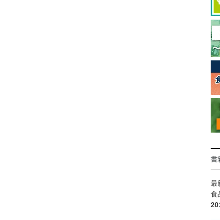
書
最
食
2