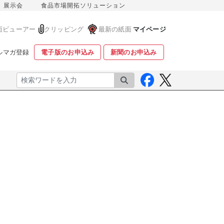
展示会
食品市場開拓ソリューション
面ビューアー
クリッピング
最新の紙面
マイページ
ルマガ登録
電子版のお申込み
新聞のお申込み
検索