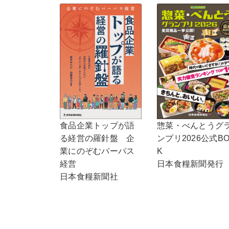
食品企業トップが語
惣菜・べんとうグ
る経営の羅針盤 企
ンプリ2026公式B
業にのぞむパーパス
K
経営
日本食糧新聞発行
日本食糧新聞社