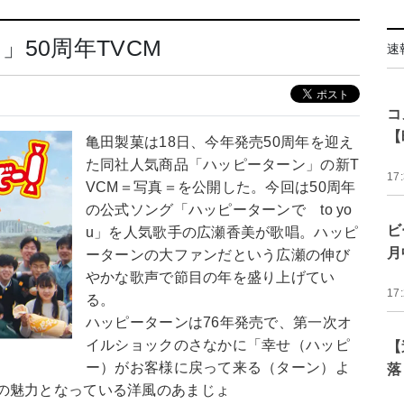
50周年TVCM
速
コ
【
亀田製菓は18日、今年発売50周年を迎え
た同社人気商品「ハッピーターン」の新T
17
VCM＝写真＝を公開した。今回は50周年
の公式ソング「ハッピーターンで to yo
ビ
u」を人気歌手の広瀬香美が歌唱。ハッピ
月
ーターンの大ファンだという広瀬の伸び
やかな歌声で節目の年を盛り上げてい
17
る。
ハッピーターンは76年発売で、第一次オ
イルショックのさなかに「幸せ（ハッピ
【
ー）がお客様に戻って来る（ターン）よ
落
の魅力となっている洋風のあまじょ