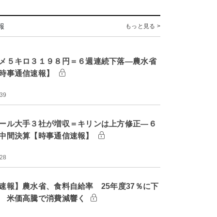
報
もっと見る >
メ５キロ３１９８円＝６週連続下落―農水省
時事通信速報】
:39
ール大手３社が増収＝キリンは上方修正―６
中間決算【時事通信速報】
:28
速報】農水省、食料自給率 25年度37％に下
 米価高騰で消費減響く