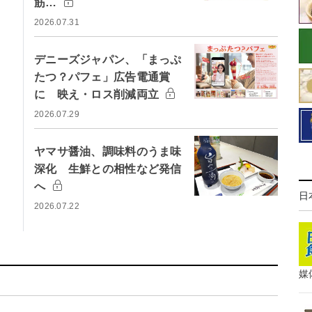
筋…
2026.07.31
デニーズジャパン、「まっぷ
たつ？パフェ」広告電通賞
に 映え・ロス削減両立
2026.07.29
ヤマサ醤油、調味料のうま味
深化 生鮮との相性など発信
へ
日
2026.07.22
媒