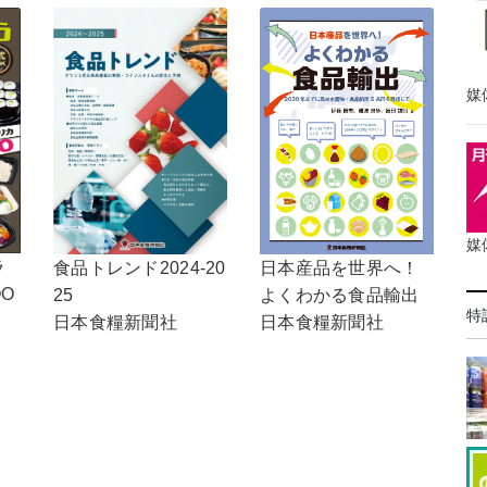
媒
媒
ラ
食品トレンド2024-20
日本産品を世界へ！
OO
25
よくわかる食品輸出
特
日本食糧新聞社
日本食糧新聞社