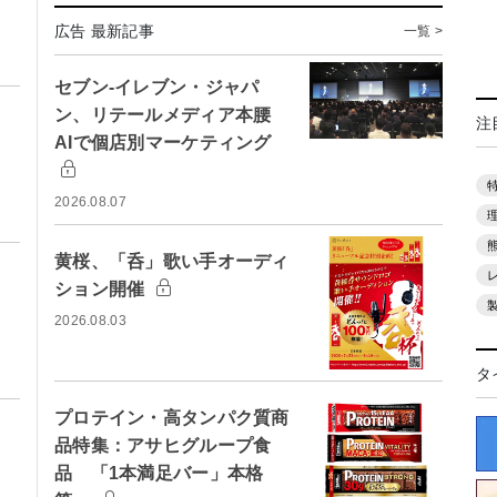
広告 最新記事
一覧 >
セブン-イレブン・ジャパ
ン、リテールメディア本腰
注
AIで個店別マーケティング
2026.08.07
黄桜、「呑」歌い手オーディ
ション開催
2026.08.03
タ
プロテイン・高タンパク質商
品特集：アサヒグループ食
品 「1本満足バー」本格