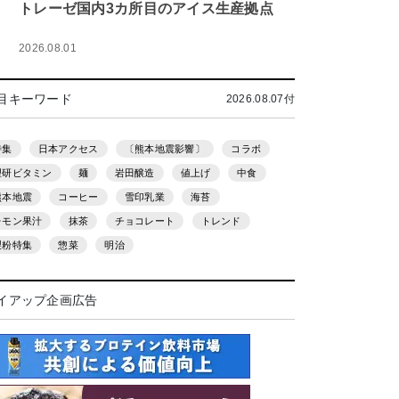
トレーゼ国内3カ所目のアイス生産拠点
2026.08.01
目キーワード
2026.08.07付
特集
日本アクセス
〔熊本地震影響〕
コラボ
理研ビタミン
麺
岩田醸造
値上げ
中食
熊本地震
コーヒー
雪印乳業
海苔
レモン果汁
抹茶
チョコレート
トレンド
製粉特集
惣菜
明治
イアップ企画広告