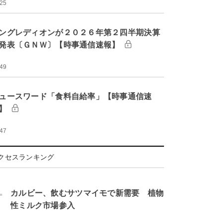
:25
ングレディオンが２０２６年第２四半期決算
発表〔ＧＮＷ〕【時事通信速報】
:49
ュースワード「食料自給率」【時事通信速
】
:47
クセスランキング
.
カルビー、飲むサツマイモで新需要 植物
性ミルク市場参入