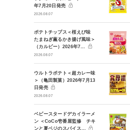
年7月20日発売
2026.08.07
ポテトチップス＜桜えび味
たまねぎ薫るかき揚げ風味＞
（カルビー）2026年7…
2026.08.07
ウルトラポテト＜超カレー味
＞（亀田製菓）2026年7月13
日発売
2026.08.07
ベビースタードデカイラーメ
ン ＜CoCo壱番屋監修 チキ
ンと夏ベジのスパイス…