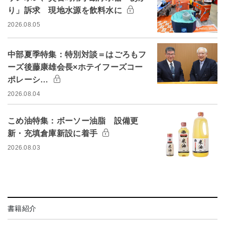
り」訴求 現地水源を飲料水に
2026.08.05
中部夏季特集：特別対談＝はごろもフ
ーズ後藤康雄会長×ホテイフーズコー
ポレーシ…
2026.08.04
こめ油特集：ボーソー油脂 設備更
新・充填倉庫新設に着手
2026.08.03
書籍紹介