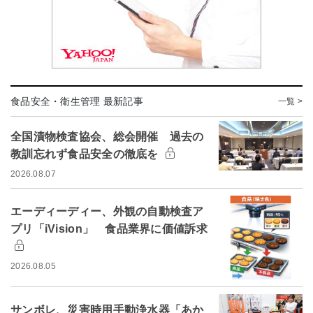
食品安全・衛生管理 最新記事
一覧 >
全国漬物検査協会、総会開催 過去の
教訓忘れず食品安全の徹底を
2026.08.07
エーディーディー、外観の自動検査ア
プリ「iVision」 食品業界に価値訴求
2026.08.05
サンボレ、災害時用手動浄水器「あか