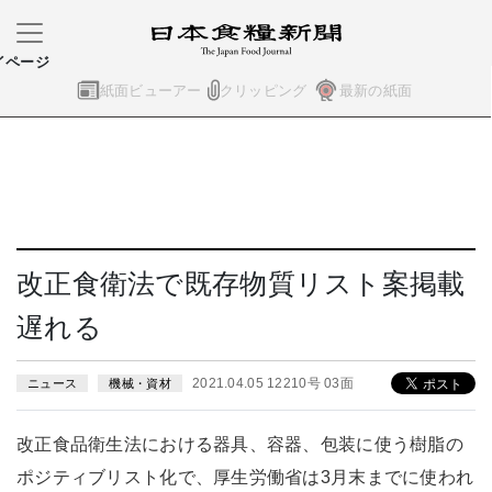
イページ
紙面ビューアー
クリッピング
最新の紙面
改正食衛法で既存物質リスト案掲載
遅れる
2021.04.05 12210号 03面
ニュース
機械・資材
改正食品衛生法における器具、容器、包装に使う樹脂の
ポジティブリスト化で、厚生労働省は3月末までに使われ