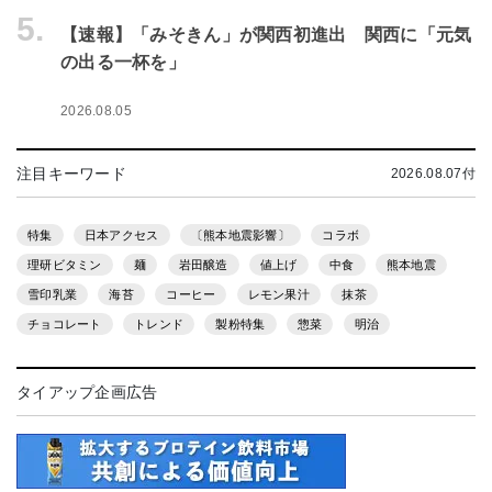
5.
【速報】「みそきん」が関西初進出 関西に「元気
の出る一杯を」
2026.08.05
注目キーワード
2026.08.07付
特集
日本アクセス
〔熊本地震影響〕
コラボ
理研ビタミン
麺
岩田醸造
値上げ
中食
熊本地震
雪印乳業
海苔
コーヒー
レモン果汁
抹茶
チョコレート
トレンド
製粉特集
惣菜
明治
タイアップ企画広告