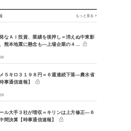
報
もっと見る >
発なＡＩ投資、業績を後押し＝消えぬ中東影
、熊本地震に懸念も―上場企業の４…
:38
メ５キロ３１９８円＝６週連続下落―農水省
時事通信速報】
:39
ール大手３社が増収＝キリンは上方修正―６
中間決算【時事通信速報】