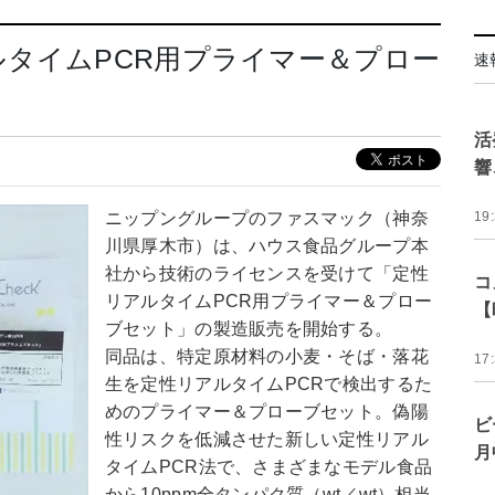
タイムPCR用プライマー＆プロー
速
活
響
ニップングループのファスマック（神奈
19
川県厚木市）は、ハウス食品グループ本
社から技術のライセンスを受けて「定性
コ
リアルタイムPCR用プライマー＆プロー
【
ブセット」の製造販売を開始する。
同品は、特定原材料の小麦・そば・落花
17
生を定性リアルタイムPCRで検出するた
めのプライマー＆プローブセット。偽陽
ビ
性リスクを低減させた新しい定性リアル
月
タイムPCR法で、さまざまなモデル食品
から10ppm全タンパク質（wt／wt）相当