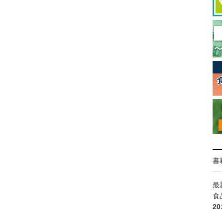
書
最
食
2