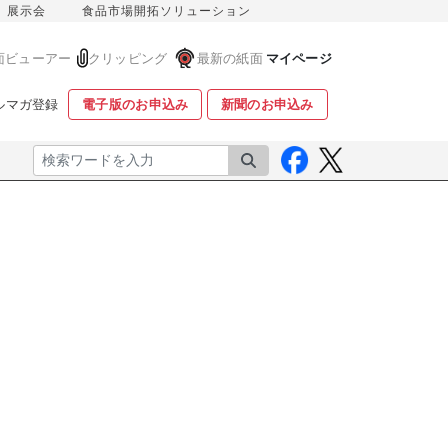
展示会
食品市場開拓ソリューション
面ビューアー
クリッピング
最新の紙面
マイページ
ルマガ登録
電子版のお申込み
新聞のお申込み
検索