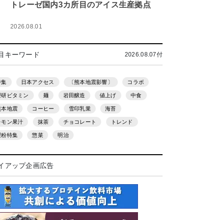
トレーゼ国内3カ所目のアイス生産拠点
2026.08.01
目キーワード
2026.08.07付
特集
日本アクセス
〔熊本地震影響〕
コラボ
理研ビタミン
麺
岩田醸造
値上げ
中食
熊本地震
コーヒー
雪印乳業
海苔
レモン果汁
抹茶
チョコレート
トレンド
製粉特集
惣菜
明治
イアップ企画広告