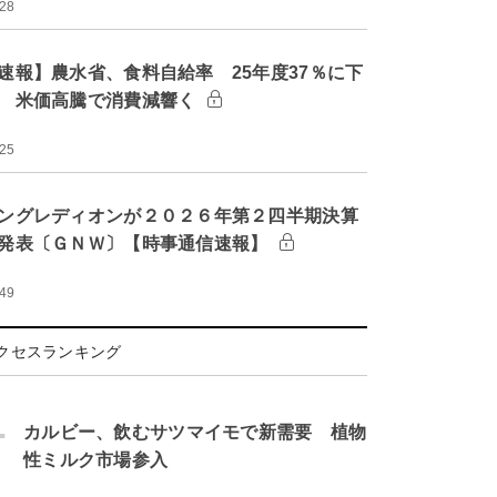
:28
速報】農水省、食料自給率 25年度37％に下
 米価高騰で消費減響く
:25
ングレディオンが２０２６年第２四半期決算
発表〔ＧＮＷ〕【時事通信速報】
:49
クセスランキング
.
カルビー、飲むサツマイモで新需要 植物
性ミルク市場参入