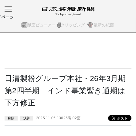
イページ
紙面ビューアー
クリッピング
最新の紙面
日清製粉グループ本社・26年3月期
第2四半期 インド事業響き通期は
下方修正
2025.11.05 13025号 02面
粉類
決算