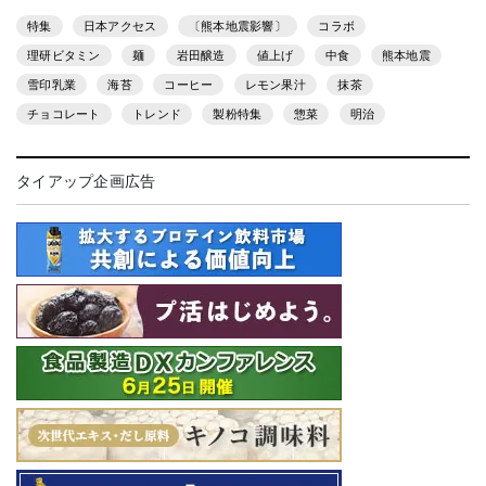
特集
日本アクセス
〔熊本地震影響〕
コラボ
理研ビタミン
麺
岩田醸造
値上げ
中食
熊本地震
雪印乳業
海苔
コーヒー
レモン果汁
抹茶
チョコレート
トレンド
製粉特集
惣菜
明治
タイアップ企画広告