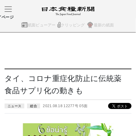
イページ
紙面ビューアー
クリッピング
最新の紙面
タイ、コロナ重症化防止に伝統薬
食品サプリ化の動きも
2021.08.18 12277号 05面
ニュース
総合