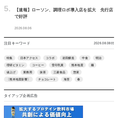
5.
【速報】ローソン、調理ロボ導入店を拡大 先行店
で好評
2026.08.06
注目キーワード
2026.08.08付
特集
日本アクセス
コラボ
岩田醸造
中食
明治
理研ビタミン
コーヒー
雪印乳業
熊本地震
麺
値上げ
業務用
抹茶
三菱食品
惣菜
〔熊本地震影響〕
チョコレート
海苔
春
タイアップ企画広告