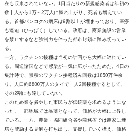
在も収束されていない。1日当たりの新規感染者は年初の
数十人から1万～2万人に膨れ上がり、死者も増えてい
る。首都バンコクの病床は9割以上が埋まっており、医療
も逼迫（ひっぱく）している。政府は、商業施設の営業
を禁止するなど強制力を伴った都市封鎖に踏み切ってい
る。
一方、ワクチンの接種は当初の計画から大幅に遅れてい
る。周辺諸国などで感染が一気に広がったためだ。4日の
集計時で、累積のワクチン接種済み回数は1850万件余
り。人口約6800万人のタイで一人2回接種するとして、
その2割にも達していない。
このため業を煮やした市民らが伝統薬を求めるようにな
った。一部地域では品薄となって、価格が大幅に上昇し
ている。一方、農業・協同組合省や商務省では農家に栽
培を奨励する見解を打ち出し、支援していく構え。価格