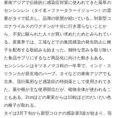
東南アジアで伝統的に感染症対策に使われてきた薬草の
センシンレン（タイ名＝ファータラーイジョーン）の需
要がタイで拡大し、品薄の状態が続いている。対新型コ
ロナウイルスのワクチンが十分に行き渡らないことか
ら、不安に駆られた人々が買い求めたためとみられてい
る。産業界では、工場などでの集団感染の発生防止に種
子を配布する取組みも始まった。独特な苦みを取り除い
た食品サプリにするなど商品化に向けた動きもある。
センシンレンはキツネノマゴ科の一年草で、インド・ス
リランカが原生地のハーブ。タイなどの東南アジアでも
古来、流行風邪など感染症の特効薬として使用されてき
た。葉や根が主な使用部位だが、植物全体が使われるこ
ともある。2cmほどの果実からは10粒ほどのだいだい色
の種子が取れる。
タイは3月下旬から新型コロナの感染第3波が始まり、現