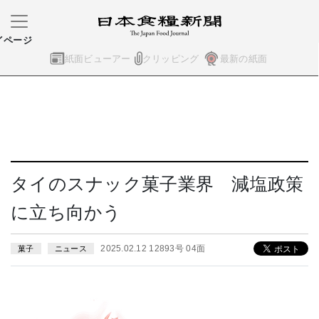
イページ
紙面ビューアー
クリッピング
最新の紙面
タイのスナック菓子業界 減塩政策
に立ち向かう
2025.02.12 12893号 04面
菓子
ニュース