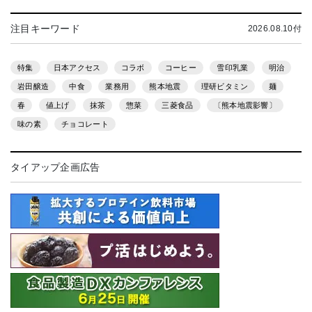
注目キーワード
2026.08.10付
特集
日本アクセス
コラボ
コーヒー
雪印乳業
明治
岩田醸造
中食
業務用
熊本地震
理研ビタミン
麺
春
値上げ
抹茶
惣菜
三菱食品
〔熊本地震影響〕
味の素
チョコレート
タイアップ企画広告