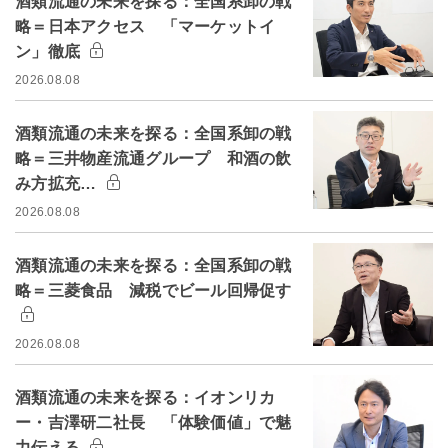
酒類流通の未来を探る：全国系卸の戦
略＝日本アクセス 「マーケットイ
ン」徹底
2026.08.08
酒類流通の未来を探る：全国系卸の戦
略＝三井物産流通グループ 和酒の飲
み方拡充…
2026.08.08
酒類流通の未来を探る：全国系卸の戦
略＝三菱食品 減税でビール回帰促す
2026.08.08
酒類流通の未来を探る：イオンリカ
ー・吉澤研二社長 「体験価値」で魅
力伝える