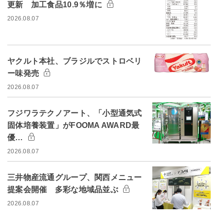
更新 加工食品10.9％増に
2026.08.07
ヤクルト本社、ブラジルでストロベリ
ー味発売
2026.08.07
フジワラテクノアート、「小型通気式
固体培養装置」がFOOMA AWARD最
優…
2026.08.07
三井物産流通グループ、関西メニュー
提案会開催 多彩な地域品並ぶ
2026.08.07