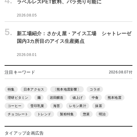
4.
ラベルレスPET飲料、バラ売り可能に
2026.08.05
5.
新工場紹介：さかえ屋・アイス工場 シャトレーゼ
国内3カ所目のアイス生産拠点
2026.08.01
注目キーワード
2026.08.07付
特集
日本アクセス
〔熊本地震影響〕
コラボ
理研ビタミン
麺
岩田醸造
値上げ
中食
熊本地震
コーヒー
雪印乳業
海苔
レモン果汁
抹茶
チョコレート
トレンド
製粉特集
惣菜
明治
タイアップ企画広告