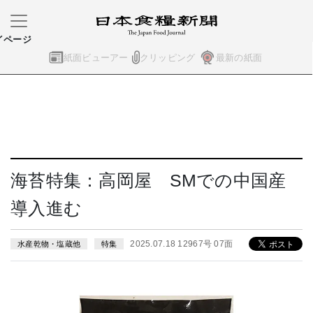
イページ
紙面ビューアー
クリッピング
最新の紙面
海苔特集：高岡屋 SMでの中国産
導入進む
2025.07.18 12967号 07面
水産乾物・塩蔵他
特集