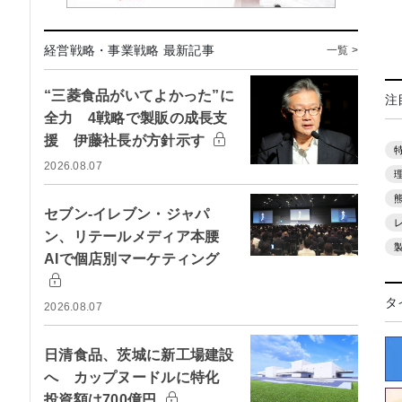
経営戦略・事業戦略 最新記事
一覧 >
“三菱食品がいてよかった”に
注
全力 4戦略で製販の成長支
援 伊藤社長が方針示す
2026.08.07
セブン-イレブン・ジャパ
ン、リテールメディア本腰
AIで個店別マーケティング
タ
2026.08.07
日清食品、茨城に新工場建設
へ カップヌードルに特化
投資額は700億円