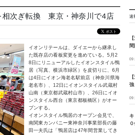
相次ぎ転換 東京・神奈川で4店
速
【
間
イオンリテールは、ダイエーから継承し
た既存店の看板変更を進めている。5月2
09
8日にリニューアルしたイオンスタイル鴨
居（写真、横浜市緑区）を皮切りに、6月
【
は4日にイオン海老名駅前店（神奈川県海
強
老名市）、12日にイオンスタイル武蔵村
山南（東京都武蔵村山市）、26日にイオ
09
ンスタイル西台（東京都板橋区）がオー
プンする。
イオンスタイル鴨居のオープン会見で、
キ
南関東カンパニー東神奈川事業部長の藤
０
田一夫氏は「鴨居店は47年間営業してき