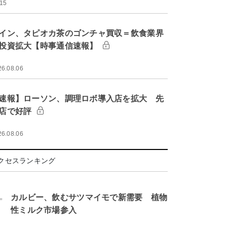
:15
イン、タピオカ茶のゴンチャ買収＝飲食業界
投資拡大【時事通信速報】
26.08.06
速報】ローソン、調理ロボ導入店を拡大 先
店で好評
26.08.06
クセスランキング
.
カルビー、飲むサツマイモで新需要 植物
性ミルク市場参入