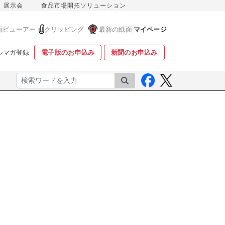
展示会
食品市場開拓ソリューション
面ビューアー
クリッピング
最新の紙面
マイページ
ルマガ登録
電子版のお申込み
新聞のお申込み
検索