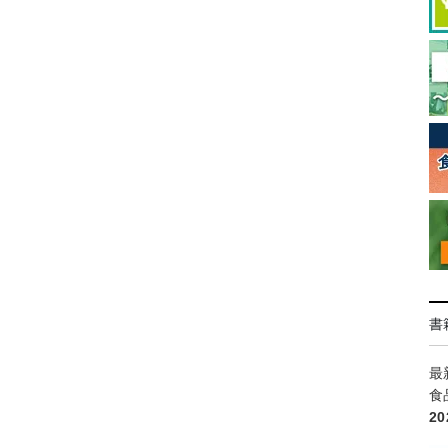
書
最
食
2