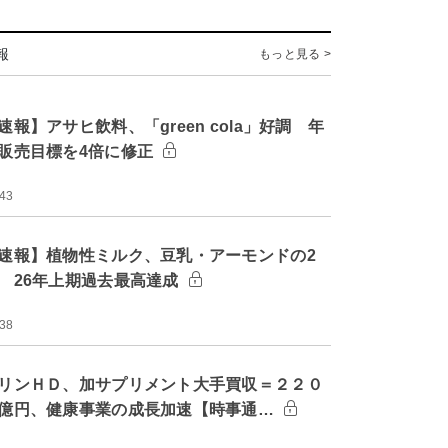
報
もっと見る >
速報】アサヒ飲料、「green cola」好調 年
販売目標を4倍に修正
:43
速報】植物性ミルク、豆乳・アーモンドの2
 26年上期過去最高達成
:38
リンＨＤ、加サプリメント大手買収＝２２０
億円、健康事業の成長加速【時事通…