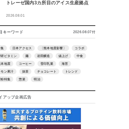
トレーゼ国内3カ所目のアイス生産拠点
2026.08.01
目キーワード
2026.08.07付
特集
日本アクセス
〔熊本地震影響〕
コラボ
理研ビタミン
麺
岩田醸造
値上げ
中食
熊本地震
コーヒー
雪印乳業
海苔
レモン果汁
抹茶
チョコレート
トレンド
製粉特集
惣菜
明治
イアップ企画広告