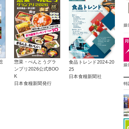
媒
総
惣菜・べんとうグラ
食品トレンド2024-20
媒
ンプリ2026公式BOO
25
K
日本食糧新聞社
日本食糧新聞発行
特