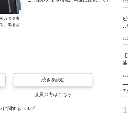
20
幸カタギ食
ビ
長、馬場宗
月
20
【
落
20
続きを読む
ア
会員の方はこちら
1
ンに関するヘルプ