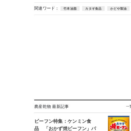
関連ワード：
竹本油脂
カタギ食品
かどや製油
農産乾物 最新記事
一
ビーフン特集：ケンミン食
品 「おかず焼ビーフン」パ