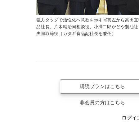
強力タッグで活性化へ意欲を示す写真左から高田直
品社長、片木精治同相談役、小澤二郎かどや製油社
夫同取締役（カタギ食品副社長を兼任）
購読プランはこちら
非会員の方はこちら
ログイ