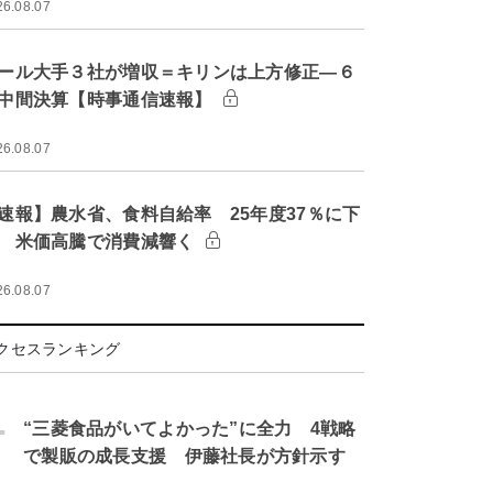
26.08.07
ール大手３社が増収＝キリンは上方修正―６
中間決算【時事通信速報】
26.08.07
速報】農水省、食料自給率 25年度37％に下
 米価高騰で消費減響く
26.08.07
クセスランキング
.
“三菱食品がいてよかった”に全力 4戦略
で製販の成長支援 伊藤社長が方針示す