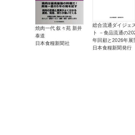
総合流通ダイジェ
焼肉一代 叙々苑 新井
ト －食品流通の20
泰道
年回顧と2026年展
日本食糧新聞社
日本食糧新聞発行