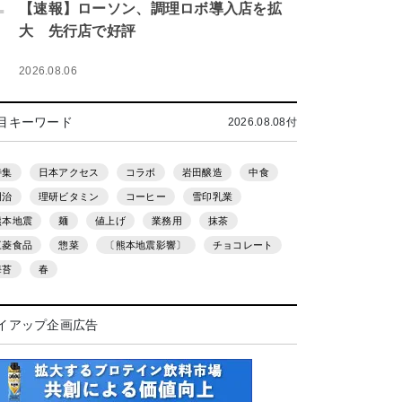
.
【速報】ローソン、調理ロボ導入店を拡
大 先行店で好評
2026.08.06
目キーワード
2026.08.08付
特集
日本アクセス
コラボ
岩田醸造
中食
明治
理研ビタミン
コーヒー
雪印乳業
熊本地震
麺
値上げ
業務用
抹茶
三菱食品
惣菜
〔熊本地震影響〕
チョコレート
海苔
春
イアップ企画広告