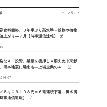
報
もっと見る >
界食料価格、３年半ぶり高水準＝穀物や植物
値上がり―７月【時事通信速報】
:19
発なＡＩ投資、業績を後押し＝消えぬ中東影
、熊本地震に懸念も―上場企業の４…
26.08.07
メ５キロ３１９８円＝６週連続下落―農水省
時事通信速報】