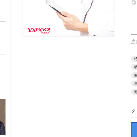
5
店
注
タ