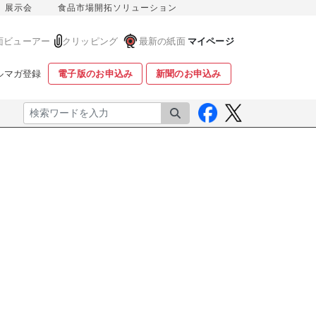
展示会
食品市場開拓ソリューション
面ビューアー
クリッピング
最新の紙面
マイページ
ルマガ登録
電子版のお申込み
新聞のお申込み
検索