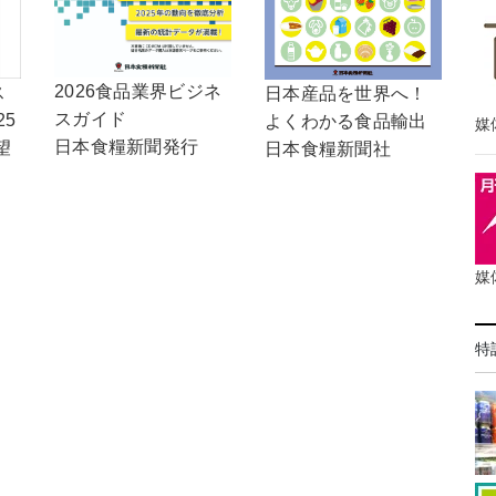
2026食品業界ビジネ
ス
日本産品を世界へ！
スガイド
25
よくわかる食品輸出
媒
日本食糧新聞発行
望
日本食糧新聞社
媒
特