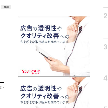
真誠
2
3
4
覧 >