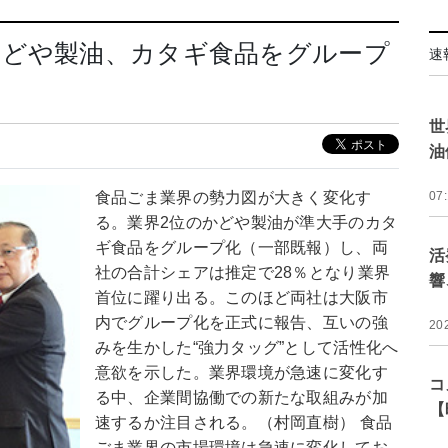
かどや製油、カタギ食品をグループ
速
世
油
食品ごま業界の勢力図が大きく変化す
07
る。業界2位のかどや製油が準大手のカタ
ギ食品をグループ化（一部既報）し、両
活
社の合計シェアは推定で28％となり業界
響
首位に躍り出る。このほど両社は大阪市
内でグループ化を正式に報告、互いの強
20
みを生かした“強力タッグ”として活性化へ
意欲を示した。業界環境が急速に変化す
コ
る中、企業間協働での新たな取組みが加
【
速するか注目される。（村岡直樹） 食品
ごま業界の市場環境は急速に変化してお