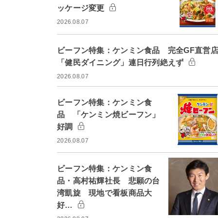
ッケージ変更
2026.08.07
ビーフン特集：ケンミン食品 完全GF直営
「健民ダイニング」連日行列絶えず
2026.08.07
ビーフン特集：ケンミン食
品 「ケンミン焼ビーフン」
好調
2026.08.07
ビーフン特集：ケンミン食
品・高村祐輝社長 悲願の台
湾凱旋 現地で看板商品大
好…