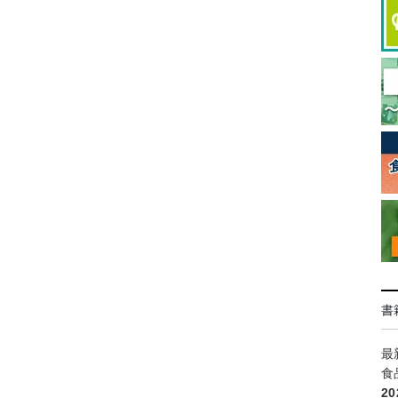
書
最
食
2