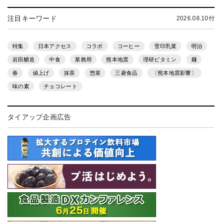
注目キーワード
2026.08.10付
特集
日本アクセス
コラボ
コーヒー
雪印乳業
明治
岩田醸造
中食
業務用
熊本地震
理研ビタミン
麺
春
値上げ
抹茶
惣菜
三菱食品
〔熊本地震影響〕
味の素
チョコレート
タイアップ企画広告