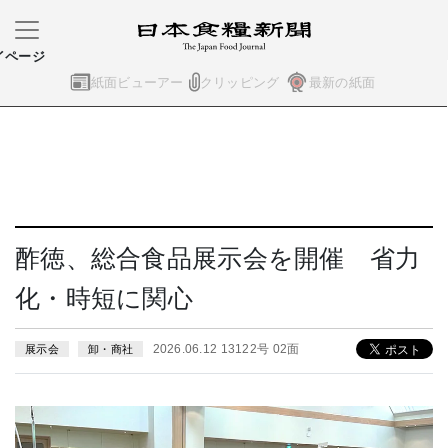
イページ
紙面ビューアー
クリッピング
最新の紙面
酢徳、総合食品展示会を開催 省力
化・時短に関心
2026.06.12 13122号 02面
展示会
卸・商社