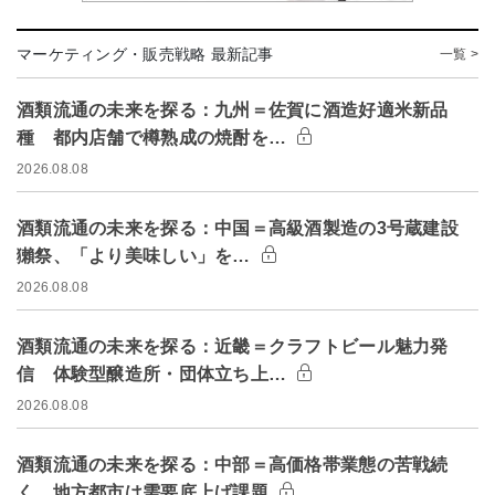
マーケティング・販売戦略 最新記事
一覧 >
酒類流通の未来を探る：九州＝佐賀に酒造好適米新品
種 都内店舗で樽熟成の焼酎を…
2026.08.08
酒類流通の未来を探る：中国＝高級酒製造の3号蔵建設
獺祭、「より美味しい」を…
2026.08.08
酒類流通の未来を探る：近畿＝クラフトビール魅力発
信 体験型醸造所・団体立ち上…
2026.08.08
酒類流通の未来を探る：中部＝高価格帯業態の苦戦続
く 地方都市は需要底上げ課題