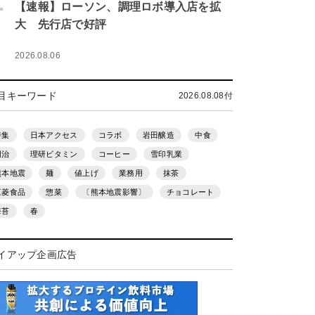
.
【速報】ローソン、調理ロボ導入店を拡
大 先行店で好評
2026.08.06
目キーワード
2026.08.08付
特集
日本アクセス
コラボ
岩田醸造
中食
明治
理研ビタミン
コーヒー
雪印乳業
熊本地震
麺
値上げ
業務用
抹茶
三菱食品
惣菜
〔熊本地震影響〕
チョコレート
海苔
春
イアップ企画広告