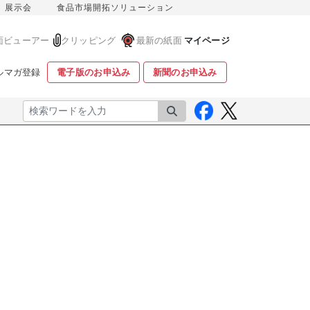
展示会
食品市場開拓ソリューション
面ビューアー
クリッピング
最新の紙面
マイページ
ルマガ登録
電子版のお申込み
新聞のお申込み
検索