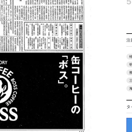
5
注
タ