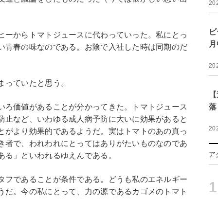
20
ビ
ヒーからトマトジュースに代わっていった。私にとっ
月
い青春の味なのである。お陰で入社した時は同期のだ
20
まっていたと思う。
【
いろ価値があることが分かってきた。トマトジュース
落
防止など、いわゆる成人病予防に大いに効果があると
20
とがより効果的であるようだ。実はトマトのあの真っ
き者で、われわれにとってはありがたいものなのであ
ア
ある」といわれるゆえんである。
タフであることが条件である。どうも私のエネルギー
1
うだ。今の私にとって、力の源であるカゴメのトマト