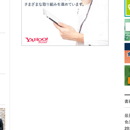
ト
書
最
食
2