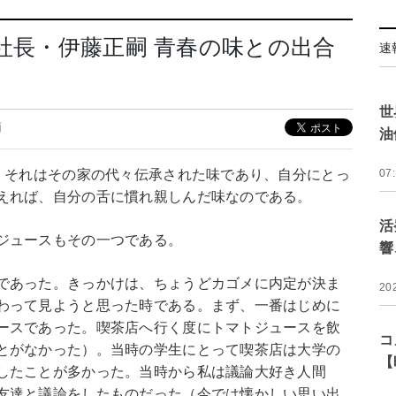
メ社長・伊藤正嗣 青春の味との出合
速
世
面
油
る。それはその家の代々伝承された味であり、自分にとっ
07
えれば、自分の舌に慣れ親しんだ味なのである。
活
ジュースもその一つである。
響
であった。きっかけは、ちょうどカゴメに内定が決ま
20
わって見ようと思った時である。まず、一番はじめに
ースであった。喫茶店へ行く度にトマトジュースを飲
コ
とがなかった）。当時の学生にとって喫茶店は大学の
【
したことが多かった。当時から私は議論大好き人間
友達と議論をしたものだった（今では懐かしい思い出