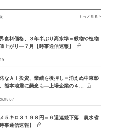
報
もっと見る >
界食料価格、３年半ぶり高水準＝穀物や植物
値上がり―７月【時事通信速報】
:19
発なＡＩ投資、業績を後押し＝消えぬ中東影
、熊本地震に懸念も―上場企業の４…
26.08.07
メ５キロ３１９８円＝６週連続下落―農水省
時事通信速報】