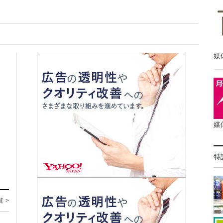
媒
媒
特
覧 >