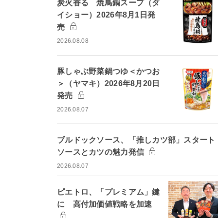
炭火香る 焼鳥鍋スープ（ダ
イショー）2026年8月1日発
売
2026.08.08
豚しゃぶ野菜鍋つゆ＜かつお
＞（ヤマキ）2026年8月20日
発売
2026.08.07
ブルドックソース、「推しカツ部」スター
ソースとカツの魅力発信
2026.08.07
ピエトロ、「プレミアム」鍵
に 高付加価値戦略を加速