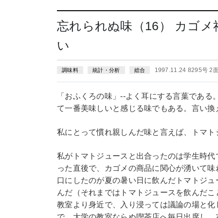
忘れられぬ味（16） カゴ
い
1997.11.24 8295号 2
調味料
統計・分析
総合
「おふくろの味」‐‐よく耳にする言葉であ
て一番美味しいと感じる味でもある。言い換
私にとって慣れ親しんだ味と言えば、トマト
私がトマトジュースと出合ったのは学生時代
った直後で、カゴメの商品に関心が湧いて味
口にしたのが夏の暑い日に飲んだトマトジュ
んだ（それまではトマトジュースを飲んだこ
教室より身近で、入り浸っては議論の場と化
で、大学の教室ならぬ喫茶店へ毎日出席し、