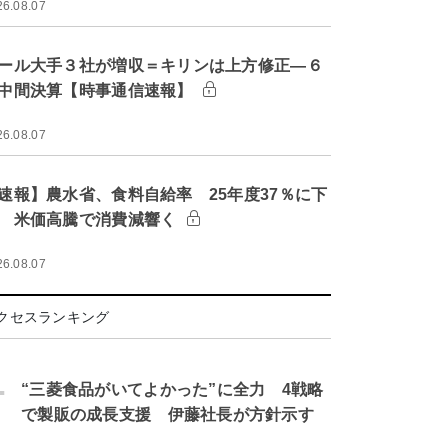
26.08.07
ール大手３社が増収＝キリンは上方修正―６
中間決算【時事通信速報】
26.08.07
速報】農水省、食料自給率 25年度37％に下
 米価高騰で消費減響く
26.08.07
クセスランキング
.
“三菱食品がいてよかった”に全力 4戦略
で製販の成長支援 伊藤社長が方針示す