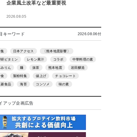
企業風土改革など最重要視
2026.08.05
目キーワード
2026.08.06付
特集
日本アクセス
〔熊本地震影響〕
理研ビタミン
レモン果汁
コラボ
中華料理の素
本みりん
麺
抹茶
熊本地震
岩田醸造
中食
製粉特集
値上げ
チョコレート
三菱食品
海苔
コンソメ
味の素
イアップ企画広告