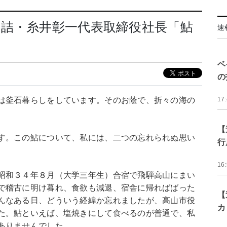
詰・糸井彰一代表取締役社長「鮎
速
ベ
の
は釜石暮らしをしています。そのお蔭で、折々の海の
17
【
す。この鮎について、私には、二つの忘れられぬ思い
行
16
昭和３４年８月（大学三年生）合宿で飛騨高山にまい
で稽古に明け暮れ、食欲も減退、宿舎に帰ればばった
【
んなある日、どういう経緯か忘れましたが、高山市役
カ
た。鮎といえば、塩焼きにして食べるのが普通で、私
ありませんでした。