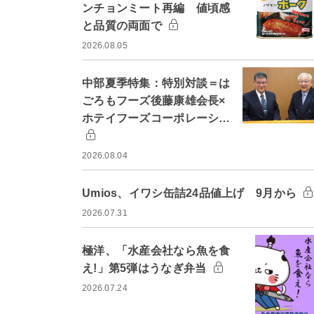
ンチョンミート再編 値頃感
と品質の両面で
2026.08.05
中部夏季特集：特別対談＝は
ごろもフーズ後藤康雄会長×
ホテイフーズコーポレーシ…
2026.08.04
Umios、イワシ缶詰24品値上げ 9月から
2026.07.31
極洋、「水産会社なら魚を食
え!」第5弾はうなぎ弁当
2026.07.24