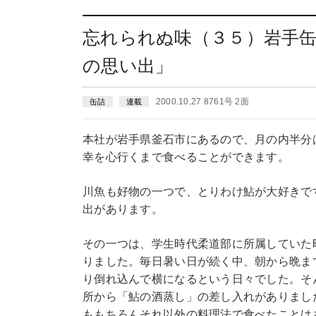
忘れられぬ味（３５）岩手缶
の思い出」
2000.10.27 8761号 2面
缶詰
連載
本社が岩手県釜石市にあるので、月の内半分
幸を心行くまで食べることができます。
川魚も好物の一つで、とりわけ鮎が大好きで
出があります。
その一つは、学生時代柔道部に所属していた
りました。毎日暑い日が続く中、朝から晩ま
り倒れ込んで横になるという日々でした。そ
所から「鮎の酒蒸し」の差し入れがありまし
ももちろんそれ以外の料理法で食べたことは