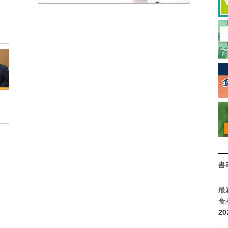
書
最
食
2