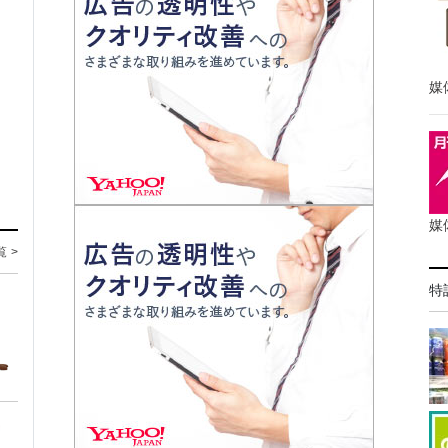
媒
媒
覧 >
特