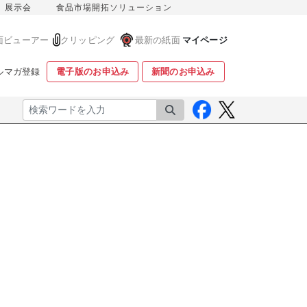
展示会
食品市場開拓ソリューション
面ビューアー
クリッピング
最新の紙面
マイページ
ルマガ登録
電子版のお申込み
新聞のお申込み
検索