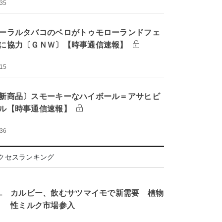
:35
ーラルタバコのベロがトゥモローランドフェ
に協力〔ＧＮＷ〕【時事通信速報】
:15
新商品〕スモーキーなハイボール＝アサヒビ
ル【時事通信速報】
:36
クセスランキング
.
カルビー、飲むサツマイモで新需要 植物
性ミルク市場参入