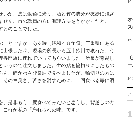
16
せいか、皮は銀色に光り、酒と竹の成分が微妙に混ざ
オ
ません。市の職員の方に調理方法をうかがったとこ
ス
すとのことでした。
15
のことですが、ある時（昭和４８年頃）三重県にある
に出張した時、現場の所長から五十鈴川で獲れた、う
〔
理専門店に連れていってもらいました。所長が背越し
ー
というので注文しました。生の鮎を輪切りにしたもの
らも、確かわさび醤油で食べましたが、輪切りの方は
14
、その生臭さ、苦さを消すために、一回食べる毎に酒
ア
を、是非もう一度食べてみたいと思うし、背越しの方
。これが私の「忘れられぬ味」です。
1