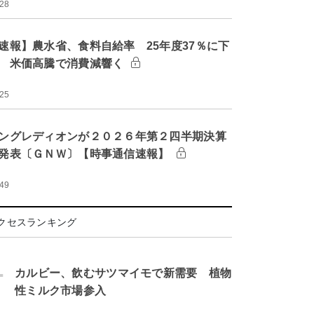
:28
速報】農水省、食料自給率 25年度37％に下
 米価高騰で消費減響く
:25
ングレディオンが２０２６年第２四半期決算
発表〔ＧＮＷ〕【時事通信速報】
:49
クセスランキング
.
カルビー、飲むサツマイモで新需要 植物
性ミルク市場参入