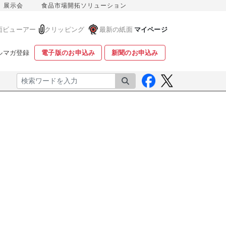
展示会
食品市場開拓ソリューション
面ビューアー
クリッピング
最新の紙面
マイページ
ルマガ登録
電子版のお申込み
新聞のお申込み
検索