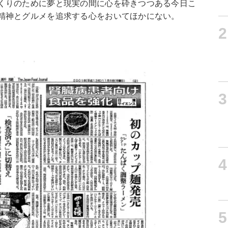
くりのために夢と現実の間に心を砕きつつある今日こ
精神とグルメを追求する心をおいてほかにない。
2
3
4
5