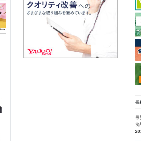
書
最
食
2