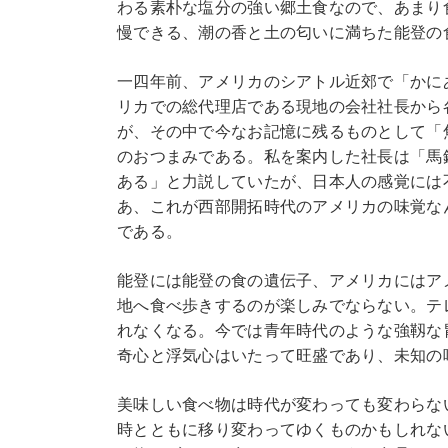
わる素朴な塩分の強い郷土食なので、あまり
慢できる、潮の香と土の匂いに満ちた能登の
一四年前、アメリカのシアトル近郊で「かに
リカでの総代理店である現地の会社社長から
が、その中で今なお記憶に残るものとして「
のおつまみである。私を案内した社長は「馬
ある」と力説していたが、日本人の感覚には
あ、これが西部開拓時代のアメリカの味覚な
である。
能登には能登の食の遺伝子、アメリカにはア
地へ食べ歩きするのが楽しみでならない。テ
れなくなる。今では青年時代のような強靱な
奇心と浮気心はいたって旺盛であり、未知の
美味しい食べ物は時代が変わっても変わらな
時とともに移り変わってゆくものかもしれな