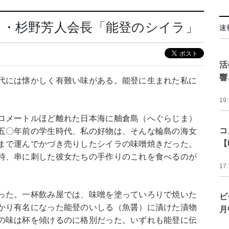
ヨ・杉野芳人会長「能登のシイラ」
速
活
響
代には懐かしく有難い味がある。能登に生まれた私に
19
ロメートルほど離れた日本海に舳倉島（へぐらじま）
コ
五〇年前の学生時代、私の好物は、そんな輪島の海女
【
まで運んでかづき売りしたシイラの味噌焼きだった。
時、串に刺した彼女たちの手作りのこれを食べるのが
17
った。一杯飲み屋では、味噌を塗っていろりで焼いた
ビ
かり有名になった能登のいしる（魚醤）に漬けた漬物
月
の味は杯を傾けるのに格別だった。いずれも能登に伝