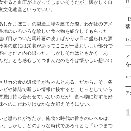
食すると血圧が上がってしまいそうだが、懐かしく自
17
食文化遺産といっていい。
【
あしかまぼこ」の製造工場を建てた際、わが社のアメ
落
各地のいろいろな珍しい食べ物を紹介してもらった
焦げ目がついた馬鈴薯の皮」ばかりが皿に盛られた酒
17
鈴薯の皮には栄養があってここが一番おいしい部分で
不向きだと内心思った。しかしそれはともかく「あ
イ
んだ」とも感心してつまんだのも今は懐かしい想い出
を
16
メリカの食の遺伝子がちゃんとある。だからこそ、各
レビや雑誌で新しい情報に接すると、じっとしていら
ア
胃袋は持ち合わせていないのだが、食べ物に対する好
味へのこだわりはなかなか消えそうにない。
1
いと思われがちだが、飽食の時代の旨さのレベルは、
い。しかし、どのような時代であろうとも「いつまで