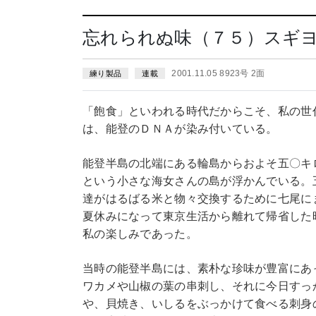
忘れられぬ味（７５）スギ
2001.11.05 8923号 2面
練り製品
連載
「飽食」といわれる時代だからこそ、私の世
は、能登のＤＮＡが染み付いている。
能登半島の北端にある輪島からおよそ五〇キ
という小さな海女さんの島が浮かんでいる。
達がはるばる米と物々交換するために七尾に
夏休みになって東京生活から離れて帰省した
私の楽しみであった。
当時の能登半島には、素朴な珍味が豊富にあ
ワカメや山椒の葉の串刺し、それに今日すっ
や、貝焼き、いしるをぶっかけて食べる刺身