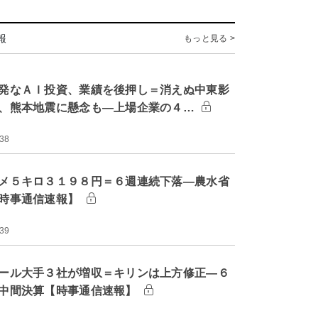
報
もっと見る >
発なＡＩ投資、業績を後押し＝消えぬ中東影
、熊本地震に懸念も―上場企業の４…
:38
メ５キロ３１９８円＝６週連続下落―農水省
時事通信速報】
:39
ール大手３社が増収＝キリンは上方修正―６
中間決算【時事通信速報】