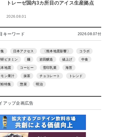
トレーゼ国内3カ所目のアイス生産拠点
2026.08.01
目キーワード
2026.08.07付
特集
日本アクセス
〔熊本地震影響〕
コラボ
理研ビタミン
麺
岩田醸造
値上げ
中食
熊本地震
コーヒー
雪印乳業
海苔
レモン果汁
抹茶
チョコレート
トレンド
製粉特集
惣菜
明治
イアップ企画広告