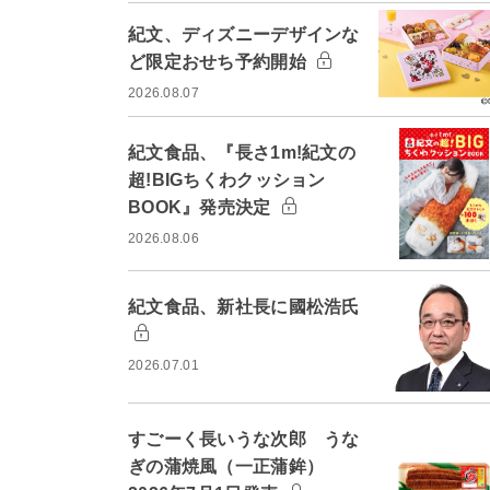
紀文、ディズニーデザインな
ど限定おせち予約開始
2026.08.07
紀文食品、『長さ1m!紀文の
超!BIGちくわクッション
BOOK』発売決定
2026.08.06
紀文食品、新社長に國松浩氏
2026.07.01
すごーく長いうな次郎 うな
ぎの蒲焼風（一正蒲鉾）