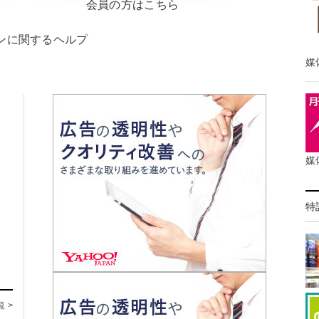
会員の方はこちら
ンに関するヘルプ
媒
媒
特
覧 >