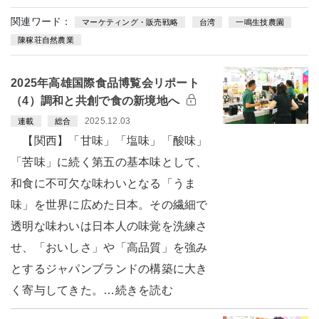
関連ワード：
マーケティング・販売戦略
台湾
一鳴生技農園
陳稼荘自然農業
2025年高雄国際食品博覧会リポート
（4）調和と共創で食の新境地へ
2025.12.03
連載
総合
【関西】「甘味」「塩味」「酸味」
「苦味」に続く第五の基本味として、
和食に不可欠な味わいとなる「うま
味」を世界に広めた日本。その繊細で
透明な味わいは日本人の味覚を洗練さ
せ、「おいしさ」や「高品質」を強み
とするジャパンブランドの構築に大き
く寄与してきた。…続きを読む