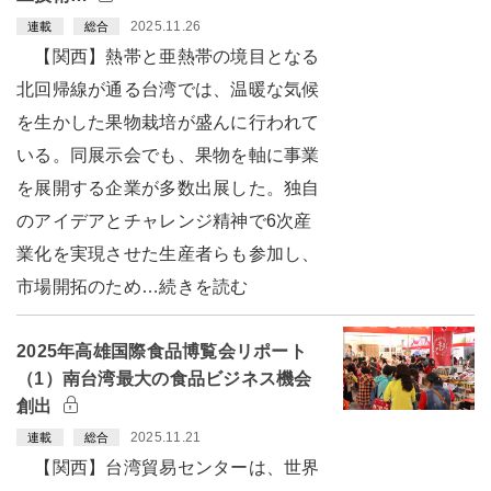
2025.11.26
連載
総合
【関西】熱帯と亜熱帯の境目となる
北回帰線が通る台湾では、温暖な気候
を生かした果物栽培が盛んに行われて
いる。同展示会でも、果物を軸に事業
を展開する企業が多数出展した。独自
のアイデアとチャレンジ精神で6次産
業化を実現させた生産者らも参加し、
市場開拓のため…続きを読む
2025年高雄国際食品博覧会リポート
（1）南台湾最大の食品ビジネス機会
創出
2025.11.21
連載
総合
【関西】台湾貿易センターは、世界