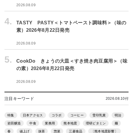
2026.08.09
4.
TASTY PASTY＜トマトペースト調味料＞（味の
素）2026年8月22日発売
2026.08.09
5.
CookDo きょうの大皿＜すき焼き肉豆腐用＞（味
の素）2026年8月22日発売
2026.08.09
注目キーワード
2026.08.10付
特集
日本アクセス
コラボ
コーヒー
雪印乳業
明治
岩田醸造
中食
業務用
熊本地震
理研ビタミン
麺
春
値上げ
抹茶
惣菜
三菱食品
〔熊本地震影響〕