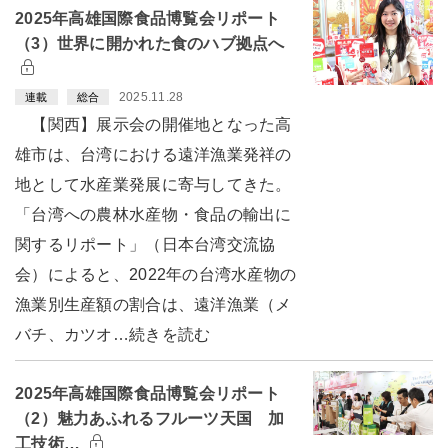
2025年高雄国際食品博覧会リポート
（3）世界に開かれた食のハブ拠点へ
2025.11.28
連載
総合
【関西】展示会の開催地となった高
雄市は、台湾における遠洋漁業発祥の
地として水産業発展に寄与してきた。
「台湾への農林水産物・食品の輸出に
関するリポート」（日本台湾交流協
会）によると、2022年の台湾水産物の
漁業別生産額の割合は、遠洋漁業（メ
バチ、カツオ…続きを読む
2025年高雄国際食品博覧会リポート
（2）魅力あふれるフルーツ天国 加
工技術…