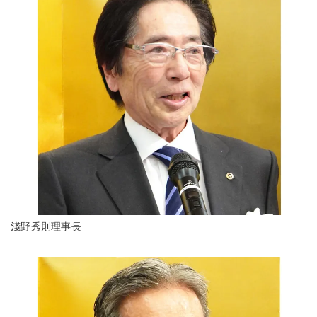
淺野秀則理事長