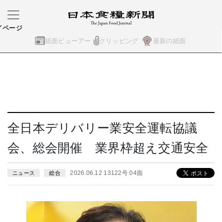
イページ
紙面ビューアー
クリッピング
最新の紙面
全日本デリバリー業安全運転協議
会、総会開催 業界枠超え交通安全
2026.06.12 13122号 04面
ニュース
総合