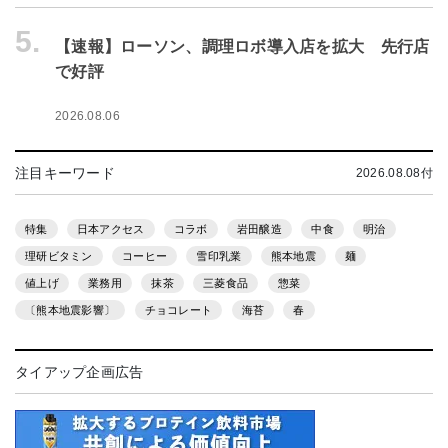
5.
【速報】ローソン、調理ロボ導入店を拡大 先行店
で好評
2026.08.06
注目キーワード
2026.08.08付
特集
日本アクセス
コラボ
岩田醸造
中食
明治
理研ビタミン
コーヒー
雪印乳業
熊本地震
麺
値上げ
業務用
抹茶
三菱食品
惣菜
〔熊本地震影響〕
チョコレート
海苔
春
タイアップ企画広告