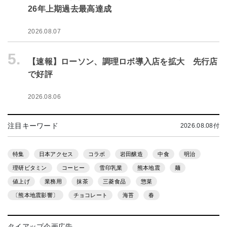
26年上期過去最高達成
2026.08.07
5.
【速報】ローソン、調理ロボ導入店を拡大 先行店
で好評
2026.08.06
注目キーワード
2026.08.08付
特集
日本アクセス
コラボ
岩田醸造
中食
明治
理研ビタミン
コーヒー
雪印乳業
熊本地震
麺
値上げ
業務用
抹茶
三菱食品
惣菜
〔熊本地震影響〕
チョコレート
海苔
春
タイアップ企画広告