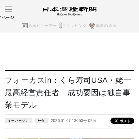
イページ
紙面ビューアー
クリッピング
最新の紙面
フォーカスin：くら寿司USA・姥一
最高経営責任者 成功要因は独自事
業モデル
2026.01.07 13053号 02面
キーパーソン
外食