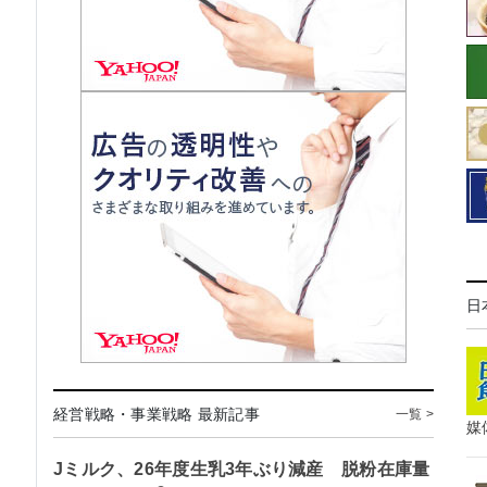
日
経営戦略・事業戦略 最新記事
一覧 >
媒
Jミルク、26年度生乳3年ぶり減産 脱粉在庫量