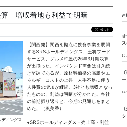
期決算 増収着地も利益で明暗
速
オ
ス
【関西発】関西を拠点に飲食事業を展開
するSRSホールディングス、王将フード
15
サービス、グルメ杵屋の26年3月期決算
が出揃った。インバウンド需要は引き続
〔
き堅調であるが、原材料価格の高騰やエ
ー
ネルギーコストの上昇、人手不足に伴う
人件費の増加が継続。3社とも増収となっ
14
たものの、利益は明暗が分かれた。各社
の前期振り返りと、今期の見通しをまと
めた。（奥美香）
〔
ク
ルディングス
●SRSホールディングス＝売上高・利益