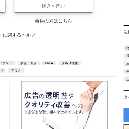
続きを読む
会員の方はこちら
注
ンに関するヘルプ
バウンド
新設・新店
M＆A
グルメ杵屋
UB
アミノ
タ