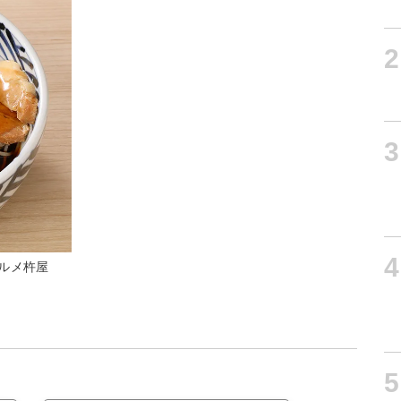
2
3
4
ルメ杵屋
5