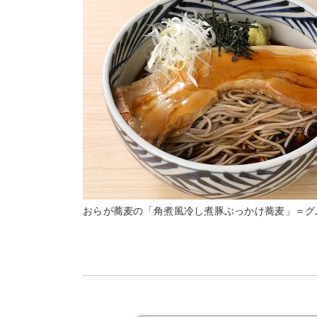
おらが蕎麦の「角煮風冷し煮豚ぶっかけ蕎麦」＝グ