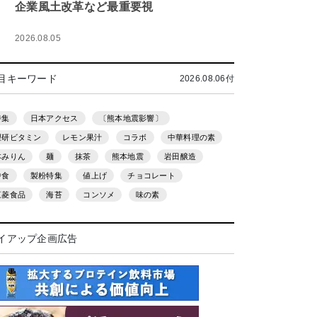
企業風土改革など最重要視
2026.08.05
目キーワード
2026.08.06付
特集
日本アクセス
〔熊本地震影響〕
理研ビタミン
レモン果汁
コラボ
中華料理の素
本みりん
麺
抹茶
熊本地震
岩田醸造
中食
製粉特集
値上げ
チョコレート
三菱食品
海苔
コンソメ
味の素
イアップ企画広告