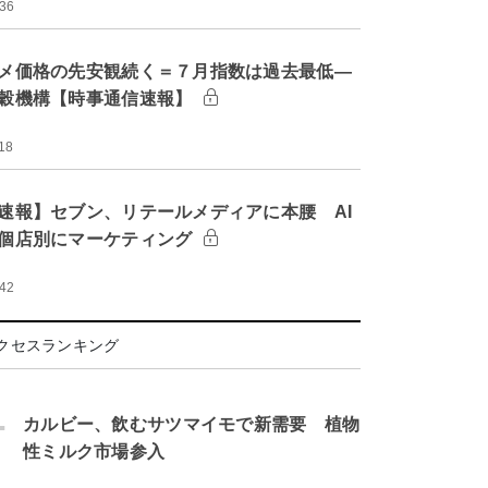
:36
メ価格の先安観続く＝７月指数は過去最低―
穀機構【時事通信速報】
18
速報】セブン、リテールメディアに本腰 AI
個店別にマーケティング
:42
クセスランキング
.
カルビー、飲むサツマイモで新需要 植物
性ミルク市場参入