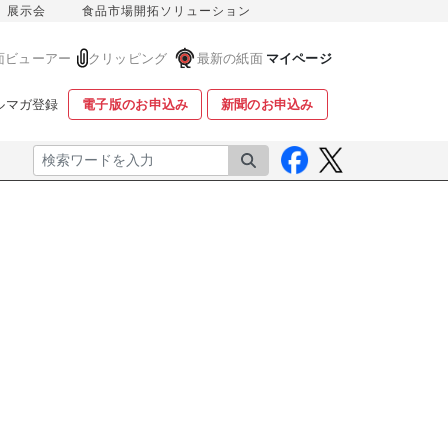
展示会
食品市場開拓ソリューション
面ビューアー
クリッピング
最新の紙面
マイページ
ルマガ登録
電子版のお申込み
新聞のお申込み
検索