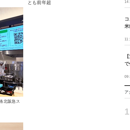
14
とも前年超
コ
米
11:
【
で
09
ア
洛北阪急ス
1