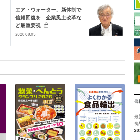
エア・ウォーター、新体制で
信頼回復を 企業風土改革な
ど最重要視
2026.08.05
書
最
食
2