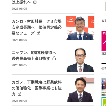
は上振れへ
2026.08.05
媒
カンロ・村田社長 グミ市場
安定成長期へ 価値再定義必
要なフェーズ
2026.08.05
ニップン、6期連続増収へ
媒
過去最高売上高目指す
2026.08.05
特
カゴメ、下期戦略は野菜飲料
の価値強化 国際事業にも注
力
2026.08.05