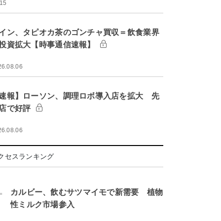
:15
イン、タピオカ茶のゴンチャ買収＝飲食業界
投資拡大【時事通信速報】
26.08.06
速報】ローソン、調理ロボ導入店を拡大 先
店で好評
26.08.06
クセスランキング
.
カルビー、飲むサツマイモで新需要 植物
性ミルク市場参入