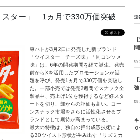
スター」 1ヵ月で330万個突破
速
【
間
東ハトが3月2日に発売した新ブランド
「ツイスター チーズ味」「同コンソメ
09
味」は、6年の開発期間を経て誕生。発売
前からXを活用したプロモーションが話
【
題を呼び、発売1ヵ月で330万個を突破し
強
た。一部小売では発売2週間でスナック全
製品中、売上げ1位を獲得するなど好スタ
09
ートを切り、卸からの評価も高い。コー
ンスナック市場をさらに活性化させるブ
ランドとして期待が高まっている。
キ
最大の特徴は、独自の押出成形技術によ
０
る3Dツイスト形状が生み出す「リズミカ
味」