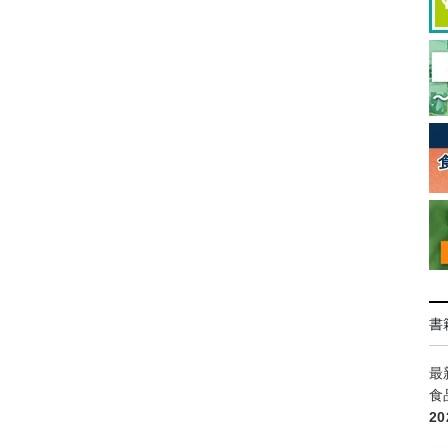
書
最
食
2