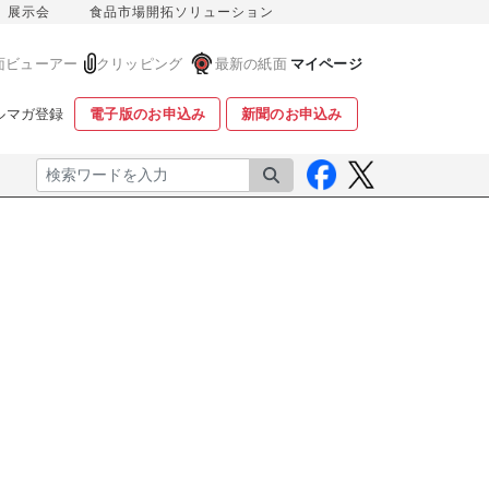
展示会
食品市場開拓ソリューション
面ビューアー
クリッピング
最新の紙面
マイページ
ルマガ登録
電子版のお申込み
新聞のお申込み
検索