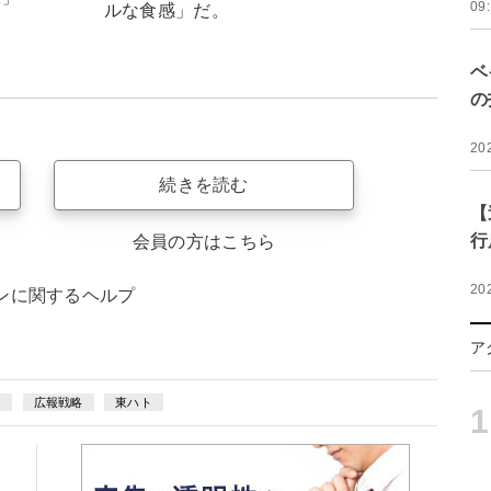
09
ルな食感」だ。
ベ
の
20
続きを読む
【
行
会員の方はこちら
20
ンに関するヘルプ
ア
し
広報戦略
東ハト
1