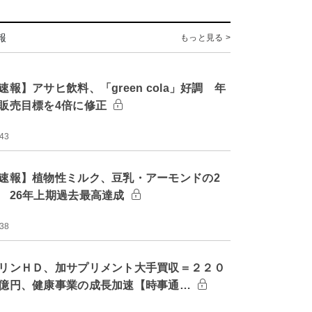
報
もっと見る >
速報】アサヒ飲料、「green cola」好調 年
販売目標を4倍に修正
:43
速報】植物性ミルク、豆乳・アーモンドの2
 26年上期過去最高達成
:38
リンＨＤ、加サプリメント大手買収＝２２０
億円、健康事業の成長加速【時事通…