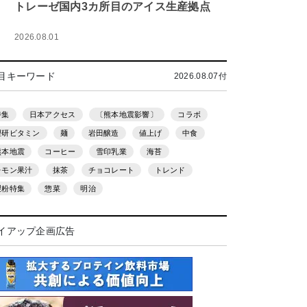
トレーゼ国内3カ所目のアイス生産拠点
2026.08.01
目キーワード
2026.08.07付
特集
日本アクセス
〔熊本地震影響〕
コラボ
理研ビタミン
麺
岩田醸造
値上げ
中食
熊本地震
コーヒー
雪印乳業
海苔
レモン果汁
抹茶
チョコレート
トレンド
製粉特集
惣菜
明治
イアップ企画広告