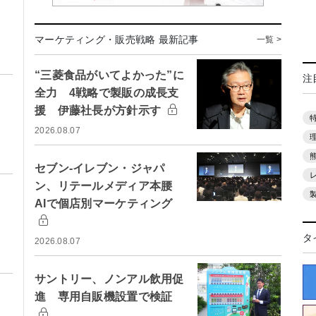
マーケティング・販売戦略 最新記事
一覧 >
“三菱食品がいてよかった”に
注
全力 4戦略で製販の成長支
援 伊藤社長が方針示す
2026.08.07
セブン-イレブン・ジャパ
ン、リテールメディア本腰
AIで個店別マーケティング
タ
2026.08.07
サントリー、ノンアル飲用促
進 専用自販機設置で検証