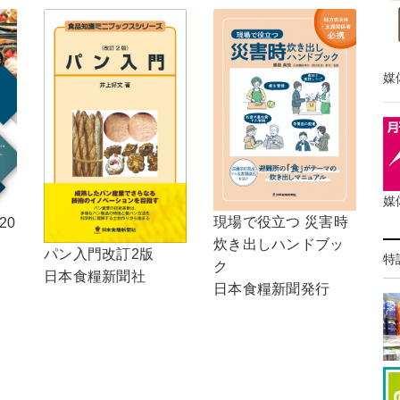
媒
媒
現場で役立つ 災害時
20
炊き出しハンドブッ
パン入門改訂2版
特
ク
日本食糧新聞社
日本食糧新聞発行