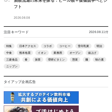
酒類流通の未来を探る：ビール類＝価値競争へとシ
フト
2026.08.08
注目キーワード
2026.08.11付
特集
日本アクセス
コラボ
コーヒー
雪印乳業
明治
中食
熊本地震
イオン
業務用
オープン
値上げ
三菱食品
春
抹茶
理研ビタミン
惣菜
麺
味の素
ニップン
タイアップ企画広告