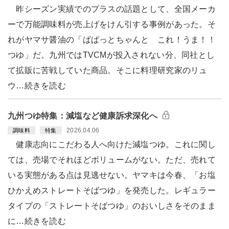
昨シーズン実績でのプラスの話題として、全国メーカ
ーで万能調味料が売上げをけん引する事例があった。そ
れがヤマサ醤油の「ぱぱっとちゃんと これ！うま！！
つゆ」だ。九州ではTVCMが投入されない分、同社とし
て拡販に苦戦していた商品。そこに料理研究家のリュ
ウ…続きを読む
九州つゆ特集：減塩など健康訴求深化へ
2026.04.06
調味料
特集
健康志向にこだわる人へ向けた減塩つゆ。これに関し
ては、売場でそれほどボリュームがない。ただ、売れて
いる実態がある点は見逃せない。ヤマキは今春、「お塩
ひかえめストレートそばつゆ」を発売した。レギュラー
タイプの「ストレートそばつゆ」のおいしさをそのまま
に…続きを読む