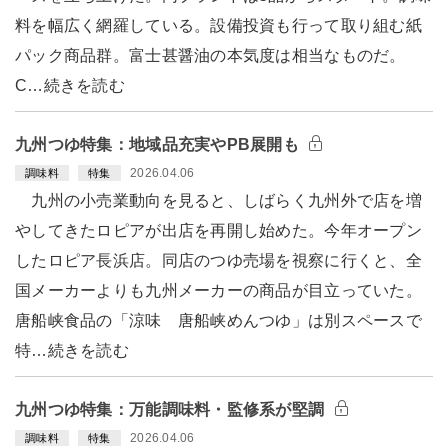
料を幅広く網羅している。設備投資も行って取り組む紙
パック商品群。富士甚醤油の本気度は相当なものだ。
C…続きを読む
九州つゆ特集：地域品充実やPB展開も
2026.04.06
調味料
特集
九州の小売業動向を見ると、しばらく九州外で店を増
やしてきたロピアが出店を再開し始めた。今年オープン
したロピア長浜店。同店のつゆ売場を視察に行くと、全
国メーカーよりも九州メーカーの商品が目立っていた。
唐船峡食品の「涼味 唐船峡めんつゆ」は別スペースで
特…続きを読む
九州つゆ特集：万能調味料・監修系が堅調
2026.04.06
調味料
特集