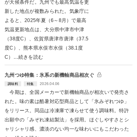
が天候条件だ。九州でも最高気温を更
新した地点が複数みられた。気象庁に
よると、2025年夏（6～8月）で最高
気温更新地点は、大分県中津市中津
（38度C）、佐賀県唐津市唐津（37.5
度C）、熊本県水俣市水俣（38.1度
C）…続きを読む
九州つゆ特集：氷系の新機軸商品相次ぐ
2026.04.06
調味料
特集
今期は、全国メーカーで新機軸商品が相次いで発売さ
れた。味の素は酷暑対応型商品として「氷みぞれつゆ」
をリリース。同品は冷凍庫で凍らせて使う調味料。特許
出願中の「みぞれ凍結製法」を採用。ほぐしやすさとシ
ャリシャリ感、濃淡のない均一な味わいにもこだわった