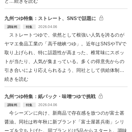
と…続きを読む
九州つゆ特集：ストレート、SNSで話題に
2026.04.06
調味料
特集
ストレートつゆで、依然として根強い人気を誇るのが
ヤマエ食品工業の「高千穂峡つゆ」。近年はSNSやTVで
取り上げられ、特に話題性が高まった、椎茸味にスポッ
トが当たり、人気が集まっている。多くの得意先からの
引き合いにより応えられるよう、同社として供給体制…
続きを読む
九州つゆ特集：紙パック・味噌つゆで挑戦
2026.04.06
調味料
特集
今シーズンに向け、新商品で存在感を放つのが富士甚
醤油。同社は昨年秋に新ブランド「富士屋甚兵衛」シリ
ーズを立ち上げた。同ブランドは5品からスタート。調味