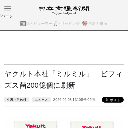
イページ
紙面ビューアー
クリッピング
最新の紙面
ヤクルト本社「ミルミル」 ビフィ
ズス菌200億個に刷新
2026.05.08 13105号 05面
牛乳・乳飲料
ニュース