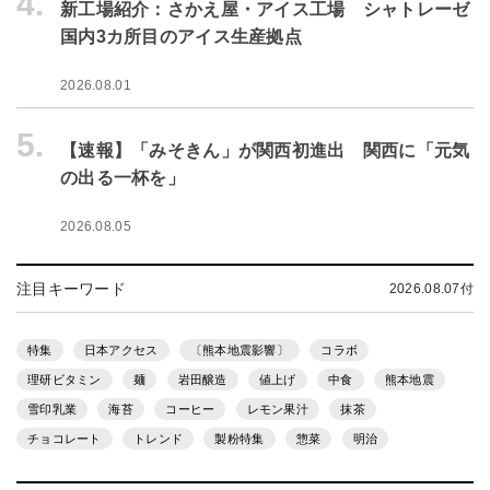
4.
新工場紹介：さかえ屋・アイス工場 シャトレーゼ
国内3カ所目のアイス生産拠点
2026.08.01
5.
【速報】「みそきん」が関西初進出 関西に「元気
の出る一杯を」
2026.08.05
注目キーワード
2026.08.07付
特集
日本アクセス
〔熊本地震影響〕
コラボ
理研ビタミン
麺
岩田醸造
値上げ
中食
熊本地震
雪印乳業
海苔
コーヒー
レモン果汁
抹茶
チョコレート
トレンド
製粉特集
惣菜
明治