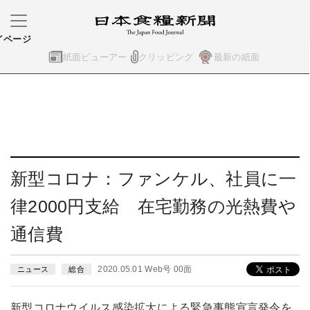
イページ
紙面ビューアー
クリッピング
最新の紙面
新型コロナ：ファンケル、社員に一
律2000円支給 在宅勤務の光熱費や
通信費
2020.05.01 Web号 00面
ニュース
総合
新型コロナウイルス感染拡大による緊急事態宣言発令を