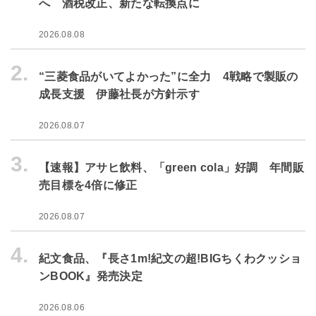
へ 酒税改正、新たな転換点に
2026.08.08
2.
“三菱食品がいてよかった”に全力 4戦略で製販の
成長支援 伊藤社長が方針示す
2026.08.07
3.
【速報】アサヒ飲料、「green cola」好調 年間販
売目標を4倍に修正
2026.08.07
4.
紀文食品、『長さ1m!紀文の超!BIGちくわクッショ
ンBOOK』発売決定
2026.08.06