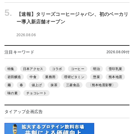
5.
【速報】タリーズコーヒージャパン、初のベーカリ
ー導入新店舗オープン
2026.08.06
注目キーワード
2026.08.09付
特集
日本アクセス
コラボ
コーヒー
明治
雪印乳業
岩田醸造
中食
業務用
理研ビタミン
惣菜
熊本地震
麺
春
値上げ
抹茶
三菱食品
〔熊本地震影響〕
味の素
チョコレート
タイアップ企画広告