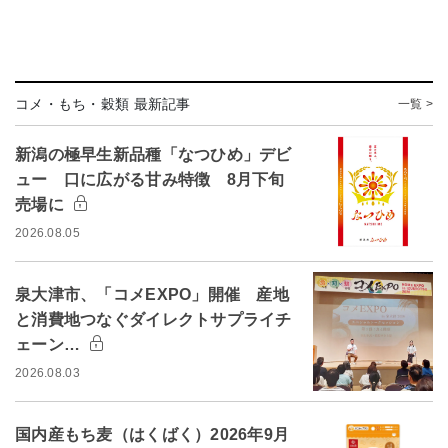
コメ・もち・穀類 最新記事
一覧 >
新潟の極早生新品種「なつひめ」デビ
ュー 口に広がる甘み特徴 8月下旬
売場に
2026.08.05
泉大津市、「コメEXPO」開催 産地
と消費地つなぐダイレクトサプライチ
ェーン…
2026.08.03
国内産もち麦（はくばく）2026年9月