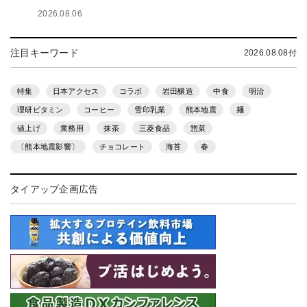
2026.08.06
注目キーワード
2026.08.08付
特集
日本アクセス
コラボ
岩田醸造
中食
明治
理研ビタミン
コーヒー
雪印乳業
熊本地震
麺
値上げ
業務用
抹茶
三菱食品
惣菜
〔熊本地震影響〕
チョコレート
海苔
春
タイアップ企画広告