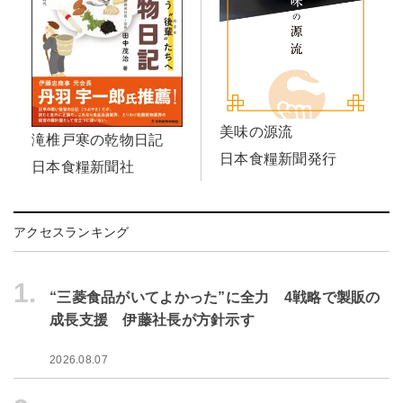
美味の源流
滝椎戸寒の乾物日記
日本食糧新聞発行
日本食糧新聞社
アクセスランキング
1.
“三菱食品がいてよかった”に全力 4戦略で製販の
成長支援 伊藤社長が方針示す
2026.08.07