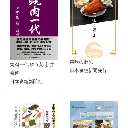
美味の源流
焼肉一代 叙々苑 新井
日本食糧新聞発行
泰道
日本食糧新聞社