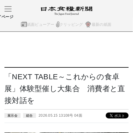
イページ
紙面ビューアー
クリッピング
最新の紙面
「NEXT TABLE～これからの食卓
展」体験型催し大集合 消費者と直
接対話を
2026.05.15 13108号 04面
展示会
総合