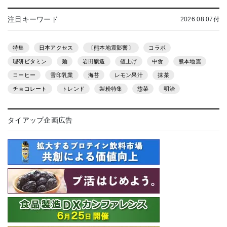
注目キーワード
2026.08.07付
特集
日本アクセス
〔熊本地震影響〕
コラボ
理研ビタミン
麺
岩田醸造
値上げ
中食
熊本地震
コーヒー
雪印乳業
海苔
レモン果汁
抹茶
チョコレート
トレンド
製粉特集
惣菜
明治
タイアップ企画広告