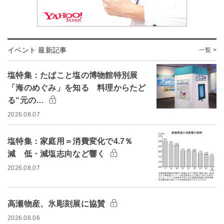
イベント 最新記事
一覧 >
塩特集：たばこと塩の博物館特別展
「海のめぐみ」を知る 料理からたど
る“元の…
2026.08.07
塩特集：家庭用＝消費変化で4.7％
減 低・減塩志向など響く
2026.08.07
高瀬物産、氷彫刻展に協賛
2026.08.06