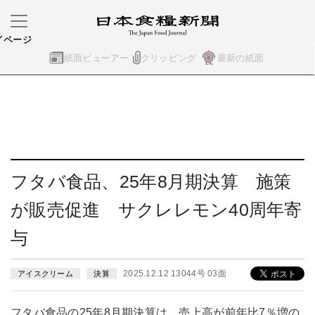
イページ
紙面ビューアー
クリッピング
最新の紙面
フタバ食品、25年8月期決算 施策
が販売促進 サクレレモン40周年寄
与
2025.12.12 13044号 03面
アイスクリーム
決算
フタバ食品の25年8月期決算は、売上高が前年比7％増の