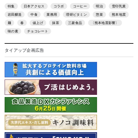
特集
日本アクセス
コラボ
コーヒー
明治
雪印乳業
岩田醸造
中食
業務用
理研ビタミン
惣菜
熊本地震
麺
春
値上げ
抹茶
三菱食品
〔熊本地震影響〕
味の素
チョコレート
タイアップ企画広告