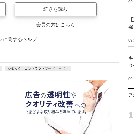
09
続きを読む
【
会員の方はこちら
強
ンに関するヘルプ
09
キ
０
シダックスコントラクトフードサービス
09
ア
1