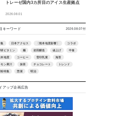
トレーゼ国内3カ所目のアイス生産拠点
2026.08.01
目キーワード
2026.08.07付
特集
日本アクセス
〔熊本地震影響〕
コラボ
理研ビタミン
麺
岩田醸造
値上げ
中食
熊本地震
コーヒー
雪印乳業
海苔
レモン果汁
抹茶
チョコレート
トレンド
製粉特集
惣菜
明治
イアップ企画広告