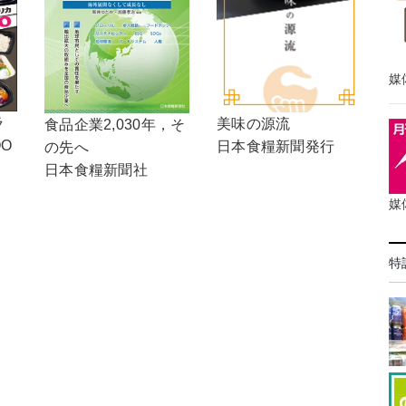
媒
ラ
美味の源流
食品企業2,030年，そ
OO
日本食糧新聞発行
の先へ
日本食糧新聞社
媒
特