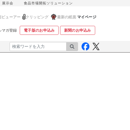
展示会
食品市場開拓ソリューション
面ビューアー
クリッピング
最新の紙面
マイページ
ルマガ登録
電子版のお申込み
新聞のお申込み
検索