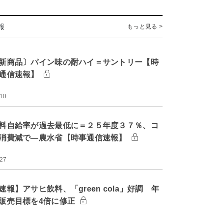
報
もっと見る >
新商品〕パイン味の酎ハイ＝サントリー【時
通信速報】
:10
料自給率が過去最低に＝２５年度３７％、コ
消費減で―農水省【時事通信速報】
:27
速報】アサヒ飲料、「green cola」好調 年
販売目標を4倍に修正