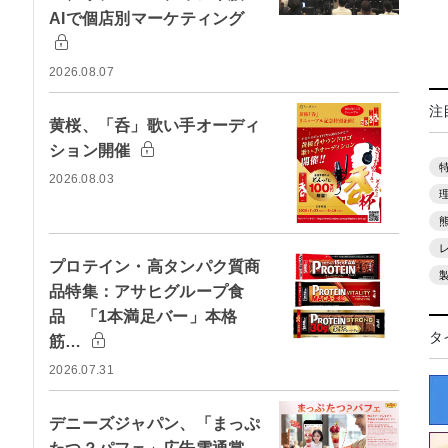
AIで個店別マーケティング
2026.08.07
注
黄桜、「呑」歌い手オーディ
ション開催
2026.08.03
プロテイン・高タンパク質商
品特集：アサヒグループ食
品 「1本満足バー」本格
タ
筋…
2026.07.31
デニーズジャパン、「まっぷ