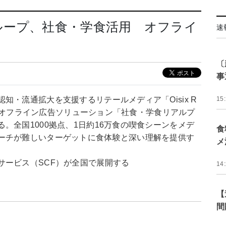
ループ、社食・学食活用 オフライ
速
〔
事
・流通拡大を支援するリテールメディア「Oisix R
15
独自のオフライン広告ソリューション「社食・学食リアルプ
。全国1000拠点、1日約16万食の喫食シーンをメデ
食
ーチが難しいターゲットに食体験と深い理解を提供す
メ
サービス（SCF）が全国で展開する
14
【
間