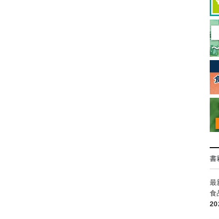
書
最
食
2