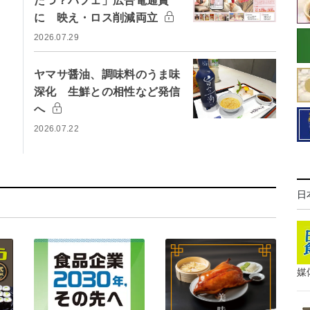
たつ？パフェ」広告電通賞
に 映え・ロス削減両立
2026.07.29
ヤマサ醤油、調味料のうま味
深化 生鮮との相性など発信
へ
2026.07.22
日
媒