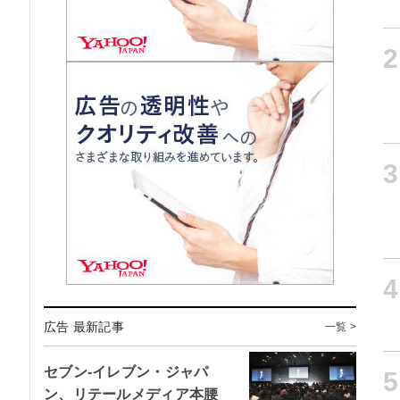
2
3
4
広告 最新記事
一覧 >
セブン-イレブン・ジャパ
5
ン、リテールメディア本腰