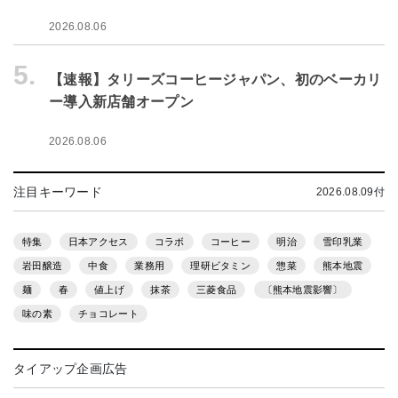
2026.08.06
5.
【速報】タリーズコーヒージャパン、初のベーカリ
ー導入新店舗オープン
2026.08.06
注目キーワード
2026.08.09付
特集
日本アクセス
コラボ
コーヒー
明治
雪印乳業
岩田醸造
中食
業務用
理研ビタミン
惣菜
熊本地震
麺
春
値上げ
抹茶
三菱食品
〔熊本地震影響〕
味の素
チョコレート
タイアップ企画広告