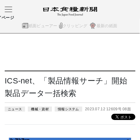
イページ
紙面ビューアー
クリッピング
最新の紙面
ICS-net、「製品情報サーチ」開始
製品データ一括検索
2023.07.12 12609号 08面
ニュース
機械・資材
情報システム