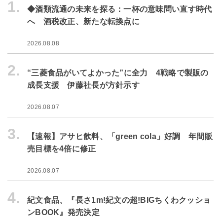
1.
◆酒類流通の未来を探る：一杯の意味問い直す時代
へ 酒税改正、新たな転換点に
2026.08.08
2.
“三菱食品がいてよかった”に全力 4戦略で製販の
成長支援 伊藤社長が方針示す
2026.08.07
3.
【速報】アサヒ飲料、「green cola」好調 年間販
売目標を4倍に修正
2026.08.07
4.
紀文食品、『長さ1m!紀文の超!BIGちくわクッショ
ンBOOK』発売決定