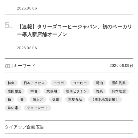
2026.08.06
5.
【速報】タリーズコーヒージャパン、初のベーカリ
ー導入新店舗オープン
2026.08.06
注目キーワード
2026.08.09付
特集
日本アクセス
コラボ
コーヒー
明治
雪印乳業
岩田醸造
中食
業務用
理研ビタミン
惣菜
熊本地震
麺
春
値上げ
抹茶
三菱食品
〔熊本地震影響〕
味の素
チョコレート
タイアップ企画広告