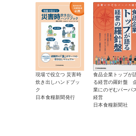
食品企業トップが
現場で役立つ 災害時
る経営の羅針盤 
炊き出しハンドブッ
業にのぞむパーパ
ク
経営
日本食糧新聞発行
日本食糧新聞社