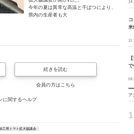
14
今年の夏は異常な高温と干ばつにより、
県内の生産者も大
コ
米
11:
【
で
続きを読む
09
会員の方はこちら
ア
ンに関するヘルプ
1
加工用トマト拡大協議会