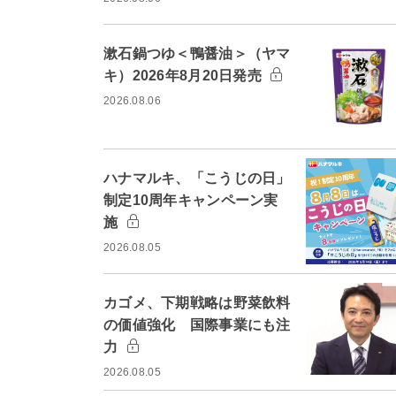
漱石鍋つゆ＜鴨醤油＞（ヤマ
キ）2026年8月20日発売
2026.08.06
ハナマルキ、「こうじの日」
制定10周年キャンペーン実
施
2026.08.05
カゴメ、下期戦略は野菜飲料
の価値強化 国際事業にも注
力
2026.08.05