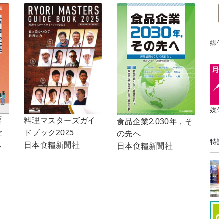
媒
媒
語
料理マスターズガイ
食品企業2,030年，そ
企
ドブック2025
の先へ
特
ス
日本食糧新聞社
日本食糧新聞社