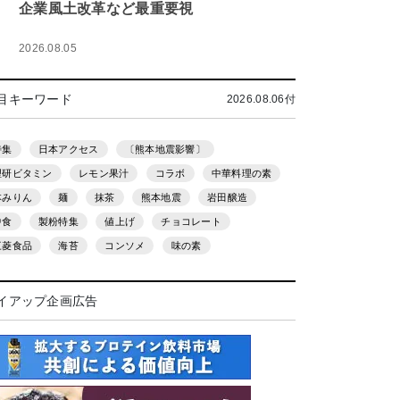
企業風土改革など最重要視
2026.08.05
目キーワード
2026.08.06付
特集
日本アクセス
〔熊本地震影響〕
理研ビタミン
レモン果汁
コラボ
中華料理の素
本みりん
麺
抹茶
熊本地震
岩田醸造
中食
製粉特集
値上げ
チョコレート
三菱食品
海苔
コンソメ
味の素
イアップ企画広告