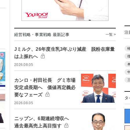
注
経営戦略・事業戦略 最新記事
一覧 >
Jミルク、26年度生乳3年ぶり減産 脱粉在庫量
は上振れへ
2026.08.05
カンロ・村田社長 グミ市場
安定成長期へ 価値再定義必
要なフェーズ
タ
2026.08.05
ニップン、6期連続増収へ
過去最高売上高目指す