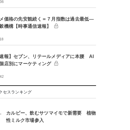
:36
メ価格の先安観続く＝７月指数は過去最低―
穀機構【時事通信速報】
18
速報】セブン、リテールメディアに本腰 AI
個店別にマーケティング
:42
クセスランキング
.
カルビー、飲むサツマイモで新需要 植物
性ミルク市場参入