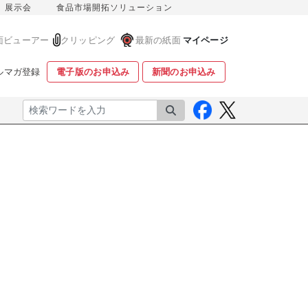
展示会
食品市場開拓ソリューション
面ビューアー
クリッピング
最新の紙面
マイページ
ルマガ登録
電子版のお申込み
新聞のお申込み
検索