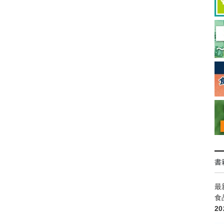
書
最
食
2