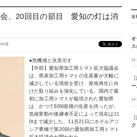
会、20回目の節目 愛知の灯は消
速
オ
 04面
ス
●危機感と決意示す
15
【中部】愛知県加工用トマト拡大協議会
は、県産加工用トマトの生産量が大幅に
〔
減少している現状を受け、産地再生に向
ー
けた取り組みを強化している。国内で最
初に加工用トマトが栽培された愛知県
14
は、かつて600t規模の生産を誇ったが、
気候変動や後継者不足によって現在は11
〔
0tまで減少した。11月21日にホテルアソ
ク
シア豊橋で第20回の愛知県加工用トマト
拡大協議会が開かれた。