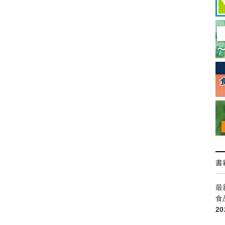
書
最
食
2