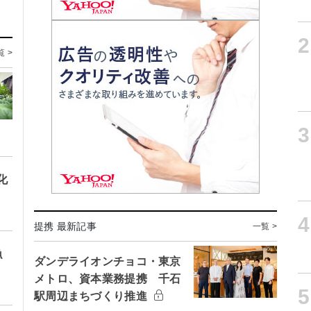
2
覧 >
3
化
4
提携 最新記事
一覧 >
漁
ダンデライオンチョコ・東京
メトロ、資本業務提携 千石
5
駅周辺まちづくり推進