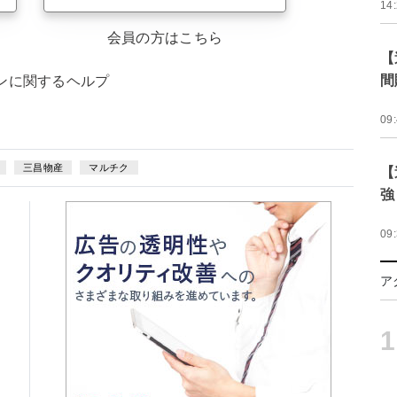
14
会員の方はこちら
【
間
ンに関するヘルプ
09
三昌物産
マルチク
【
強
09
ア
1