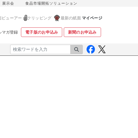
展示会
食品市場開拓ソリューション
面ビューアー
クリッピング
最新の紙面
マイページ
ルマガ登録
電子版のお申込み
新聞のお申込み
検索