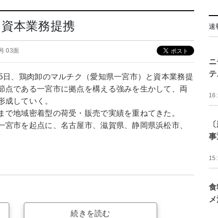
と資本業務提携
速
0号 03面
ニ
テ
25日、鶏肉卸のマルチク（愛知県一宮市）と資本業務提
節点である一宮市に拠点を構える強みを生かして、両
16
形成していく。
まで地域密着型の荷受・販売で実績を重ねてきた。
〔
一宮市を起点に、名古屋市、滋賀県、静岡県浜松市、
事
15
食
メ
続きを読む