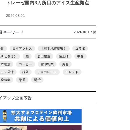
トレーゼ国内3カ所目のアイス生産拠点
2026.08.01
目キーワード
2026.08.07付
特集
日本アクセス
〔熊本地震影響〕
コラボ
理研ビタミン
麺
岩田醸造
値上げ
中食
熊本地震
コーヒー
雪印乳業
海苔
レモン果汁
抹茶
チョコレート
トレンド
製粉特集
惣菜
明治
イアップ企画広告