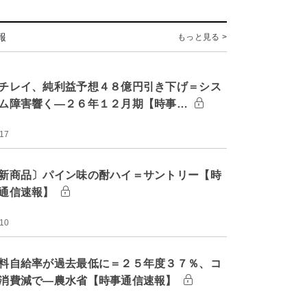
報
もっと見る >
チレイ、純利益予想４８億円引き下げ＝シス
ム障害響く―２６年１２月期【時事…
:17
新商品〕パイン味の酎ハイ＝サントリー【時
通信速報】
:10
料自給率が過去最低に＝２５年度３７％、コ
消費減で―農水省【時事通信速報】