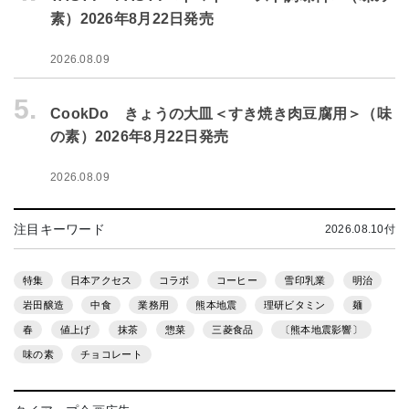
素）2026年8月22日発売
2026.08.09
5.
CookDo きょうの大皿＜すき焼き肉豆腐用＞（味
の素）2026年8月22日発売
2026.08.09
注目キーワード
2026.08.10付
特集
日本アクセス
コラボ
コーヒー
雪印乳業
明治
岩田醸造
中食
業務用
熊本地震
理研ビタミン
麺
春
値上げ
抹茶
惣菜
三菱食品
〔熊本地震影響〕
味の素
チョコレート