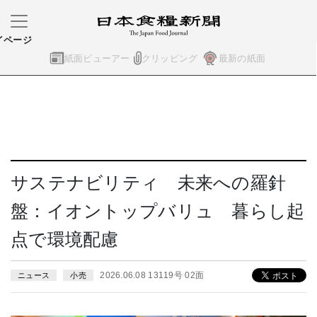
イページ
紙面ビューアー
クリッピング
最新の紙面
サステナビリティ 未来への羅針
盤：イオントップバリュ 暮らし起
点で環境配慮
2026.06.08 13119号 02面
ニュース
小売