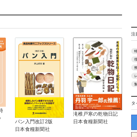
注
タ
時
滝椎戸寒の乾物日記
ッ
日本食糧新聞社
パン入門改訂2版
日本食糧新聞社