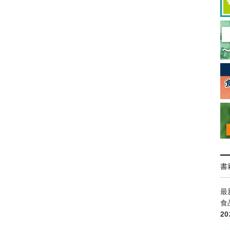
書
最
食
2