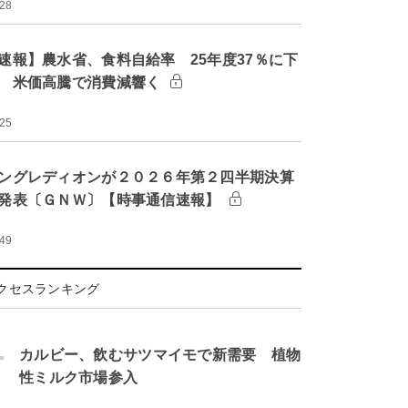
:28
速報】農水省、食料自給率 25年度37％に下
 米価高騰で消費減響く
:25
ングレディオンが２０２６年第２四半期決算
発表〔ＧＮＷ〕【時事通信速報】
:49
クセスランキング
.
カルビー、飲むサツマイモで新需要 植物
性ミルク市場参入