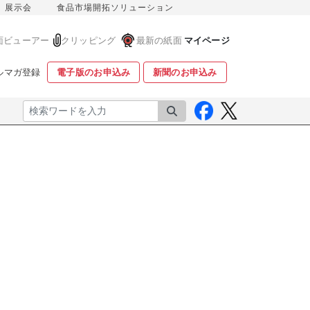
展示会
食品市場開拓ソリューション
面ビューアー
クリッピング
最新の紙面
マイページ
ルマガ登録
電子版のお申込み
新聞のお申込み
検索