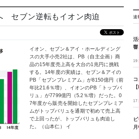
戦へ セブン逆転もイオン肉迫
速
活
響
イオン、セブン＆アイ・ホールディング
スの大手小売2社は、PB（自主企画）商
19
品の15年度売上高を大台の1兆円に挑戦
する。14年度の実績は、セブン＆アイの
コ
PB「セブンプレミアム」が8150億円（前
【
年比21.6％増）、イオンのPB「トップバ
リュ」が7799億円（5.2％増）だった。0
17
7年度から販売を開始したセブンプレミア
ムがトップバリュを通期で初めて売上高
で上回ったが、トップバリュも肉迫し
ビ
た。（山本仁） イ
月