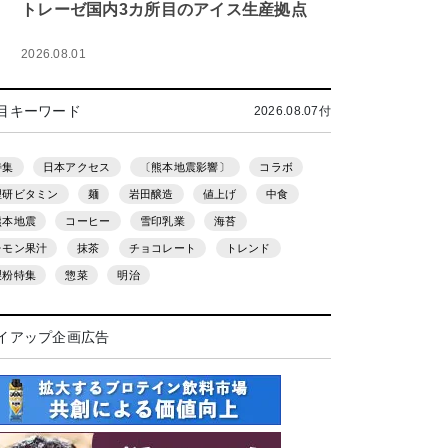
トレーゼ国内3カ所目のアイス生産拠点
2026.08.01
目キーワード
2026.08.07付
特集
日本アクセス
〔熊本地震影響〕
コラボ
理研ビタミン
麺
岩田醸造
値上げ
中食
熊本地震
コーヒー
雪印乳業
海苔
レモン果汁
抹茶
チョコレート
トレンド
製粉特集
惣菜
明治
イアップ企画広告