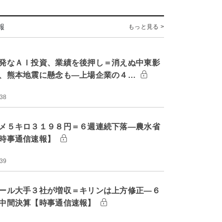
報
もっと見る >
発なＡＩ投資、業績を後押し＝消えぬ中東影
、熊本地震に懸念も―上場企業の４…
:38
メ５キロ３１９８円＝６週連続下落―農水省
時事通信速報】
:39
ール大手３社が増収＝キリンは上方修正―６
中間決算【時事通信速報】