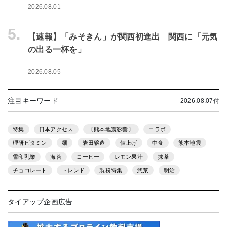
2026.08.01
5.
【速報】「みそきん」が関西初進出 関西に「元気
の出る一杯を」
2026.08.05
注目キーワード
2026.08.07付
特集
日本アクセス
〔熊本地震影響〕
コラボ
理研ビタミン
麺
岩田醸造
値上げ
中食
熊本地震
雪印乳業
海苔
コーヒー
レモン果汁
抹茶
チョコレート
トレンド
製粉特集
惣菜
明治
タイアップ企画広告